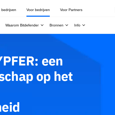
e bedrijven
Voor bedrijven
Voor Partners
Waarom Bitdefender
Bronnen
Info
YPFER: een
rschap op het
heid