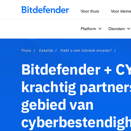
Voor thuis
Voor klein
Platform
Diensten
Thuis
Zakelijk
Hebt u een inbreuk ervaren?
Bitdefender + C
krachtig partne
gebied van
cyberbestendig