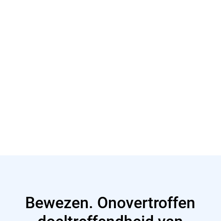
Meer lezen
Meer lezen
Bewezen. Onovertroffen
doeltreffendheid van