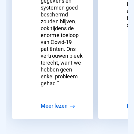
gegevens en
be
systemen goed
da
beschermd
bli
zouden blijven,
sl
ook tijdens de
enorme toeloop
van Covid-19
patiënten. Ons
vertrouwen bleek
terecht, want we
hebben geen
enkel probleem
gehad."
meer lezen
m