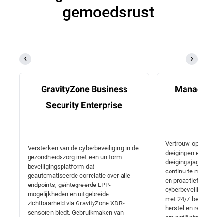
gemoedsrust
GravityZone Business
Managed D
Security Enterprise
Res
Vertrouw op wereld
Versterken van de cyberbeveiliging in de
dreigingen en des
gezondheidszorg met een uniform
dreigingsjagers o
beveiligingsplatform dat
continu te monitor
geautomatiseerde correlatie over alle
en proactief te vo
endpoints, geïntegreerde EPP-
cyberbeveiliging 
mogelijkheden en uitgebreide
met 24/7 bescherm
zichtbaarheid via GravityZone XDR-
herstel en realtime
sensoren biedt. Gebruikmaken van
om patiëntgegeven