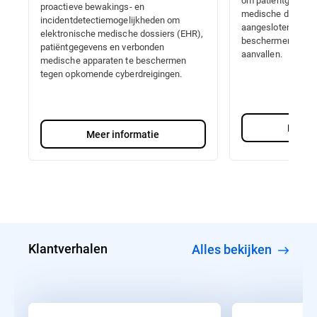
proactieve bewakings- en
medische dossiers
incidentdetectiemogelijkheden om
aangesloten medis
elektronische medische dossiers (EHR),
beschermen tegen
patiëntgegevens en verbonden
aanvallen.
medische apparaten te beschermen
tegen opkomende cyberdreigingen.
Meer i
Meer informatie
Klantverhalen
Alles bekijken