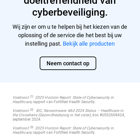
cyberbeveiliging.
Wij zijn er om u te helpen bij het kiezen van de
oplossing of de service die het best bij uw
instelling past.
Bekijk alle producten
Neem contact op
[1]
Voetnoot:
2025 Horizon Report: State of Cybersecurity in
Healthcare
, rapport van Fortified Health Security.
[2]
Voetnoot:
IDC, Ransomware: Mid 2024 Status – Healthcare in
the Crosshairs (Gezondheidszorg in het vizier)
, doc #US52608424,
september 2024.
[3]
Voetnoot:
2025 Horizon Report: State of Cybersecurity in
Healthcare
, rapport van Fortified Health Security.