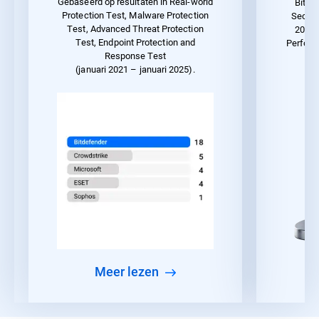
Gebaseerd op resultaten in Real-world
Bitde
Protection Test, Malware Protection
Securi
Test, Advanced Threat Protection
2023 
Test, Endpoint Protection and
Perform
Response Test
(januari 2021 – januari 2025).
meer lezen