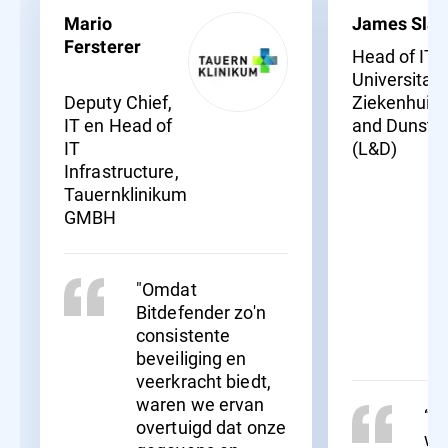
Mario
James Slav
Fersterer
Head of IT,
Universitair
Deputy Chief,
Ziekenhuis 
IT en Head of
and Dunsta
IT
(L&D)
Infrastructure,
Tauernklinikum
GMBH
"Omdat
Bitdefender zo'n
consistente
beveiliging en
veerkracht biedt,
waren we ervan
“Er
overtuigd dat onze
wo