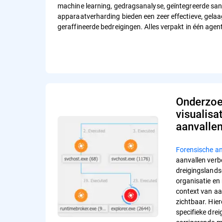
machine learning, gedragsanalyse, geïntegreerde sa
apparaatverharding bieden een zeer effectieve, gel
geraffineerde bedreigingen. Alles verpakt in één agen
Onderzoe
visualisa
aanvalle
Forensische a
aanvallen verbe
dreigingsland
organisatie en
context van aa
zichtbaar. Hier
specifieke dre