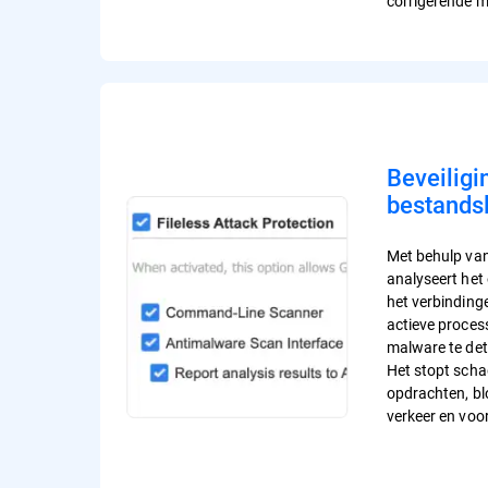
corrigerende 
Beveiligi
bestands
Met behulp van
analyseert het
het verbinding
actieve proce
malware te det
Het stopt scha
opdrachten, b
verkeer en voo