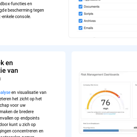
ndbox-functies en
aagde bescherming tegen
t-enkele console.
k en
tie van
n
nalyse
en visualisatie van
teren het zicht op het
schap voor uw
 maken de bredere
nvallen op endpoints
door kunt u zich op
igingen concentreren en