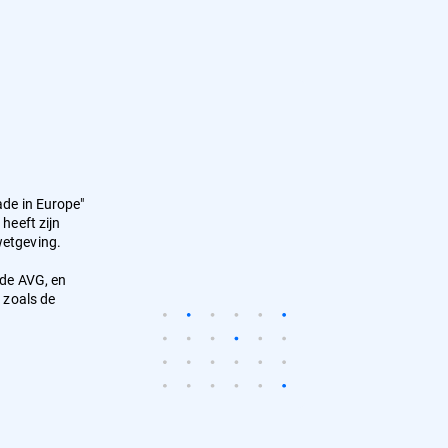
ade in Europe"
heeft zijn
wetgeving.
 de AVG, en
 zoals de