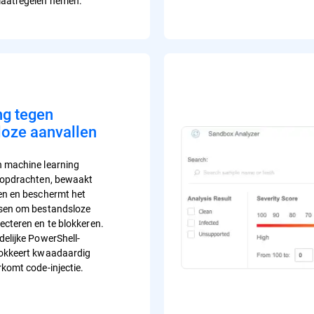
maatregelen nemen.
ng tegen
loze aanvallen
 machine learning
 opdrachten, bewaakt
en en beschermt het
ssen om bestandsloze
ecteren en te blokkeren.
delijke PowerShell-
lokkeert kwaadaardig
rkomt code-injectie.