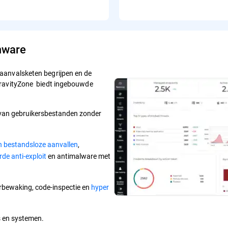
mware
aanvalsketen begrijpen en de
GravityZone biedt ingebouwde
van gebruikersbestanden zonder
n bestandsloze aanvallen
,
de anti-exploit
en antimalware met
erbewaking, code-inspectie en
hyper
s en systemen.