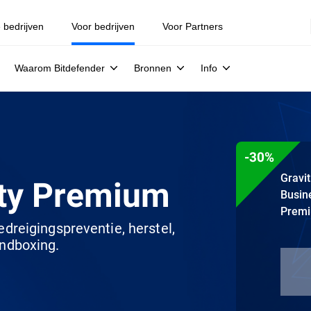
e bedrijven
Voor bedrijven
Voor Partners
Waarom Bitdefender
Bronnen
Info
-30%
Gravi
ity Premium
Busin
Prem
dreigingspreventie, herstel,
ndboxing.