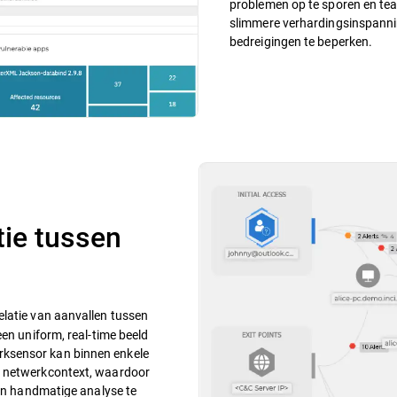
problemen op te sporen en tea
slimmere verhardingsinspannin
bedreigingen te beperken.
tie tussen
elatie van aanvallen tussen
een uniform, real-time beeld
ksensor kan binnen enkele
t netwerkcontext, waardoor
 en handmatige analyse te