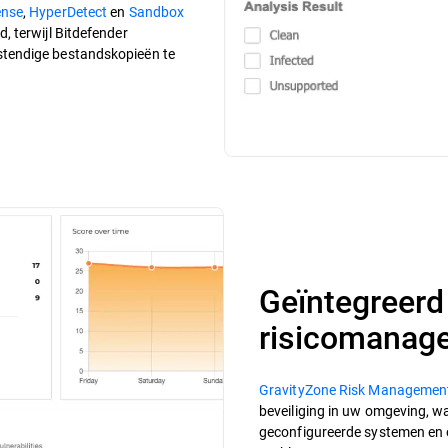
ense
,
HyperDetect
en
Sandbox
 terwijl Bitdefender
stendige bestandskopieën te
Geïntegreerd 
risicomanag
GravityZone Risk Managemen
beveiliging in uw omgeving, w
geconfigureerde systemen en on