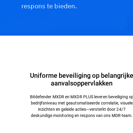
respons te bieden.
Functies en voordelen
Waarom Bitdefender?
Uniforme beveiliging op belangrijk
aanvalsoppervlakken
Bitdefender MXDR en MXDR PLUS leveren beveiliging o
bedrijfsniveau met geautomatiseerde correlatie, visuele
inzichten en geleide acties—versterkt door 24/7
deskundige monitoring en respons van ons MDR-team.