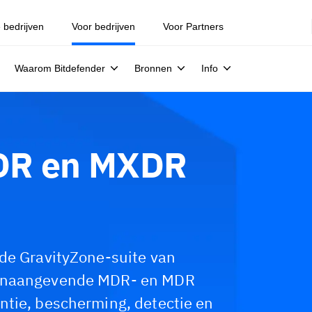
e bedrijven
Voor bedrijven
Voor Partners
Waarom Bitdefender
Bronnen
Info
DR en MXDR
 de GravityZone-suite van
oonaangevende MDR- en MDR
ntie, bescherming, detectie en