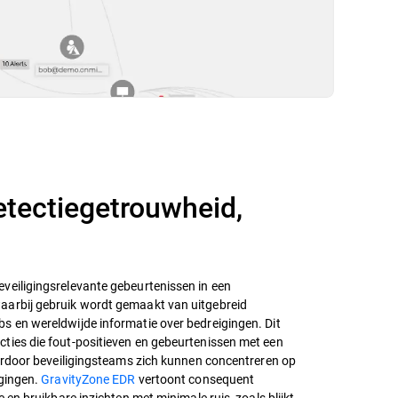
etectiegetrouwheid,
veiligingsrelevante gebeurtenissen in een
aarbij gebruik wordt gemaakt van uitgebreid
s en wereldwijde informatie over bedreigingen. Dit
ties die fout-positieven en gebeurtenissen met een
aardoor beveiligingsteams zich kunnen concentreren op
igingen.
GravityZone EDR
vertoont consequent
e en bruikbare inzichten met minimale ruis, zoals blijkt