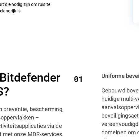
 die nodig zijn om ruis te
langrijk is.
Bitdefender
Uniforme bevei
S?
Gebouwd boven
huidige multi-
aanvalsoppervla
 preventie, bescherming,
beveiligingsac
lsoppervlakken –
vereenvoudigd. 
iviteitsapplicaties via de
domeinen om c
d met onze MDR-services.