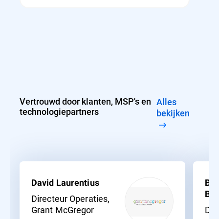
Vertrouwd door klanten, MSP's en
alles
technologiepartners
bekijken
David Laurentius
Be
Bra
Directeur Operaties,
Grant McGregor
Dir