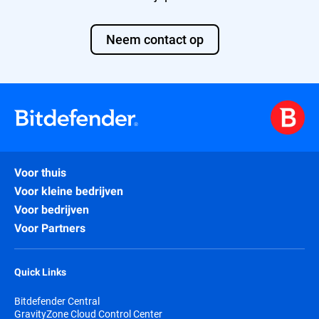
tussen verschillende telemetriebronnen.
Waarschuwingen kunnen effectiever
worden opgelost met geïntegreerde
Neem contact op
weergaven van bewijsmateriaal voor
onderzoek, terwijl de operationele
efficiëntie toeneemt doordat het aantal
repetitieve taken wordt verminderd met
automatisering.
Voor MSP's die worstelen met
personeelsuitdagingen of tekorten aan
expertise, kunnen Managed Detection and
Response (MDR) diensten de juiste
Voor thuis
oplossing zijn.
Voor kleine bedrijven
Voor bedrijven
Voor Partners
Quick Links
Bitdefender Central
GravityZone Cloud Control Center