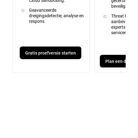
Cloud Sandboxing.
gecertificeer
beveiligingsex
Geavanceerde
dreigingsdetectie, analyse en
Threat huntin
respons
aanbevelinge
experts en ma
servicerappor
Gratis proefversie starten
Plan een demo