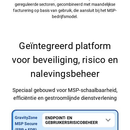
gereguleerde sectoren, gecombineerd met maandelijkse
facturering op basis van gebruik, die aansluit bij het MSP-
bedrijfsmodel.
Geïntegreerd platform
voor beveiliging, risico en
nalevingsbeheer
Speciaal gebouwd voor MSP-schaalbaarheid,
efficiëntie en gestroomlijnde dienstverlening
GravityZone
GravityZone
GravityZone
ENDPOINT- EN
GEBRUIKERSRISICOBEHEER
MSP Secure
MSP Secure
MSP Secure
Extra
Plus (MDR)
(EPP + EDR)