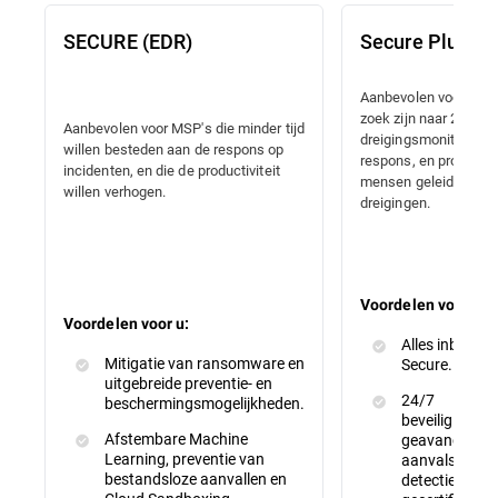
SECURE (EDR)
Secure Plus (
Aanbevolen voor MSP'
zoek zijn naar 24x7
Aanbevolen voor MSP's die minder tijd
dreigingsmonitoring, 
willen besteden aan de respons op
respons, en proactiev
incidenten, en die de productiviteit
mensen geleide opsp
willen verhogen.
dreigingen.
Voordelen voor u:
Voordelen voor u:
Alles inbegrep
Mitigatie van ransomware en
Secure.
uitgebreide preventie- en
24/7
beschermingsmogelijkheden.
beveiligingsm
Afstembare Machine
geavanceerde
Learning, preventie van
aanvalspreven
bestandsloze aanvallen en
detectie en he