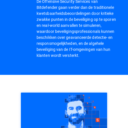
De Offensive Security Services van
Bitdefender gaan verder dan de traditionele
kwetsbaarheidsbeoordelingen door kritieke
zwakke punten in de beveiliging op te sporen
en real-world aanvallen te simuleren,
waardoor beveiligingsprofessionals kunnen
beschikken over geavanceerde detectie- en
responsmogelijkheden, en de algehele
beveiliging van de IT-omgevingen van hun
klanten wordt versterkt.