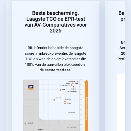
Beste bescherming.
Best
Laagste TCO de EPR-test
pres
van AV-Comparatives voor
2025
Bitde
Securi
Bitdefender behaalde de hoogste
2023 
score in inbreukpreventie, de laagste
Perform
TCO en was de enige leverancier die
100% van de aanvallen blokkeerde in
de eerste testfase.