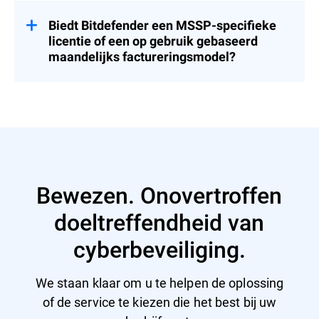
mogelijk door middel van
integratie met een breed scala aan SIEM-,
beleidsovererving, indien gewenst.
PSA-, RMM- en ticketingtools via robuuste
Biedt Bitdefender een MSSP-specifieke
API's, waardoor het ideaal is voor MSSP-
licentie of een op gebruik gebaseerd
omgevingen.
maandelijks factureringsmodel?
Ja, Bitdefender biedt een flexibel,
maandelijks prijsmodel op basis van
verbruik via een wereldwijd netwerk van
distributiepartners. MSSP's kunnen functies
of pakketten per klant toewijzen, zonder
minimumverplichtingen, en het gebruik van
verschillende klanten samenvoegen om op
Bewezen. Onovertroffen
volume gebaseerde kortingen te
ontgrendelen.
doeltreffendheid van
cyberbeveiliging.
We staan klaar om u te helpen de oplossing
of de service te kiezen die het best bij uw