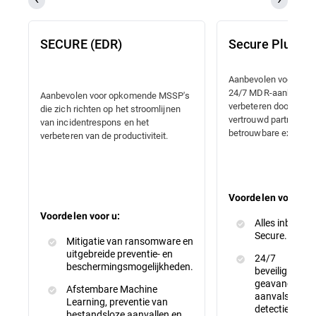
SECURE (EDR)
Secure Plus (
Aanbevolen voor MSS
24/7 MDR-aanbod wil
Aanbevolen voor opkomende MSSP's
verbeteren door midd
die zich richten op het stroomlijnen
vertrouwd partnersch
van incidentrespons en het
betrouwbare experts.
verbeteren van de productiviteit.
Voordelen voor u:
Voordelen voor u:
Alles inbegrep
Secure.
Mitigatie van ransomware en
uitgebreide preventie- en
24/7
beschermingsmogelijkheden.
beveiligingsm
geavanceerde
Afstembare Machine
aanvalspreven
Learning, preventie van
detectie en he
bestandsloze aanvallen en