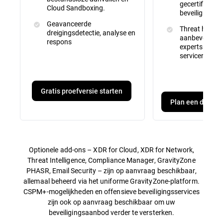
gecertificeer
Cloud Sandboxing.
beveiligingsex
Geavanceerde
Threat huntin
dreigingsdetectie, analyse en
aanbevelinge
respons
experts en ma
servicerappor
Gratis proefversie starten
Plan een demo
Optionele add-ons – XDR for Cloud, XDR for Network,
Threat Intelligence, Compliance Manager, GravityZone
PHASR, Email Security – zijn op aanvraag beschikbaar,
allemaal beheerd via het uniforme GravityZone-platform.
CSPM+-mogelijkheden en offensieve beveiligingsservices
zijn ook op aanvraag beschikbaar om uw
beveiligingsaanbod verder te versterken.