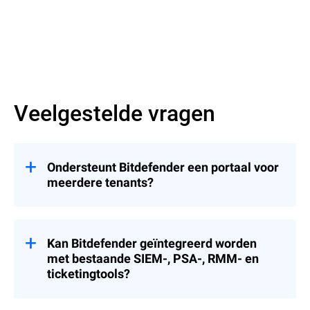
meer lezen
Veelgestelde vragen
Ondersteunt Bitdefender een portaal voor
meerdere tenants?
Ja, Bitdefender GravityZone is een
cloudgebaseerd platform dat is ontworpen
om bovenliggende en onderliggende
Kan Bitdefender geïntegreerd worden
infrastructuren te creëren, waardoor het
met bestaande SIEM-, PSA-, RMM- en
gemakkelijker wordt om meerdere
ticketingtools?
klantomgevingen te beheren. Bovendien
maakt het platform gestroomlijnd beheer
Ja, Bitdefender GravityZone biedt naadloze