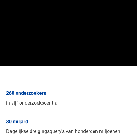
260
onderzoekers
in vijf onderzoekscentra
30
miljard
Dagelijkse dreigingsquery's van honderden miljoenen