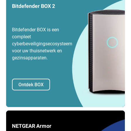
Bitdefender BOX 2
Bitdefender BOX is een
compleet
cyberbeveiligingsecosysteem
voor uw thuisnetwerk en
gezinsapparaten.
Ontdek BOX
NETGEAR Armor