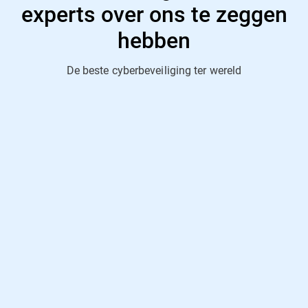
experts over ons te zeggen
hebben
De beste cyberbeveiliging ter wereld
"Uitstekend beveiligingsproduct"
AV-Comparatives, januari 2022
“Een paradigmaverschuiving binnen de
beveiligingsindustrie voor consumenten”