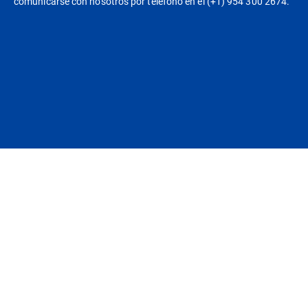
comunicarse con nosotros por teléfono en el (+1) 954 300 2674.