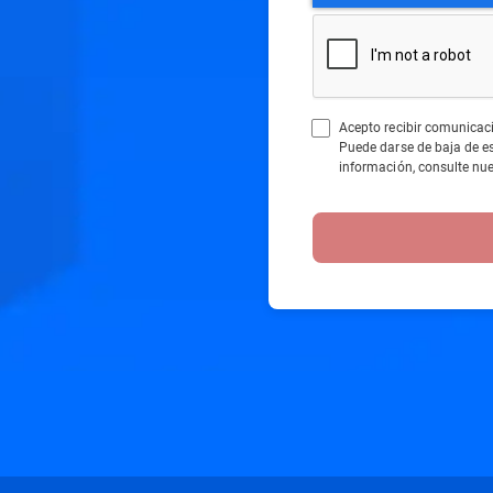
Acepto recibir comunicac
Puede darse de baja de 
información, consulte nu