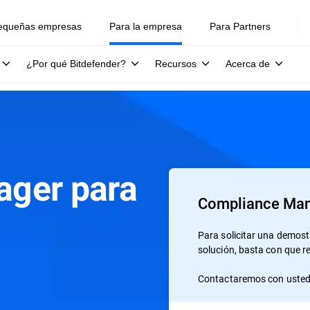
equeñas empresas
Para la empresa
Para Partners
¿Por qué Bitdefender?
Recursos
Acerca de
ger para
Compliance Man
Para solicitar una demos
solución, basta con que r
Contactaremos con usted 