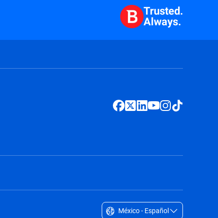
Trusted.
Always.
México - Español