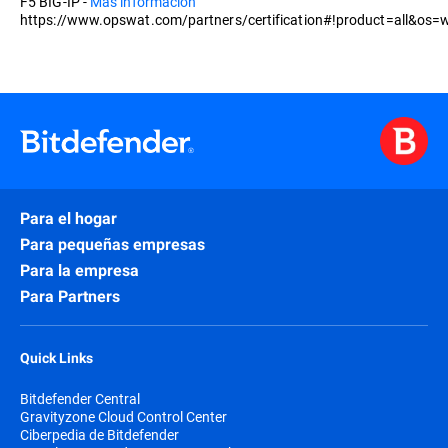
F5 BIG-IP -
Más información
https://www.opswat.com/partners/certification#!product=all&os=w
Para el hogar
Para pequeñas empresas
Para la empresa
Para Partners
Quick Links
Bitdefender Central
Gravityzone Cloud Control Center
Ciberpedia de Bitdefender