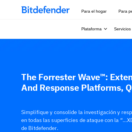
Para el hogar
Para p
Plataforma
Servicios
The Forrester Wave™: Exte
And Response Platforms, 
Simplifique y consolide la investigación y re
en todas las superficies de ataque con la “...X
de Bitdefender.