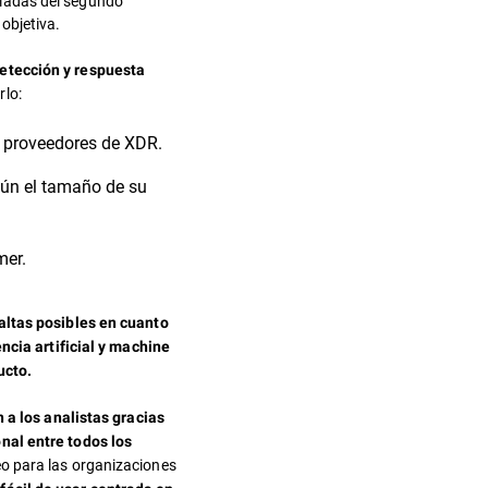
iadas del segundo
objetiva.
etección y respuesta
rlo:
s proveedores de XDR.
ún el tamaño de su
mer.
ltas posibles en cuanto
encia artificial y machine
ucto.
n a los analistas gracias
nal entre todos los
eo para las organizaciones