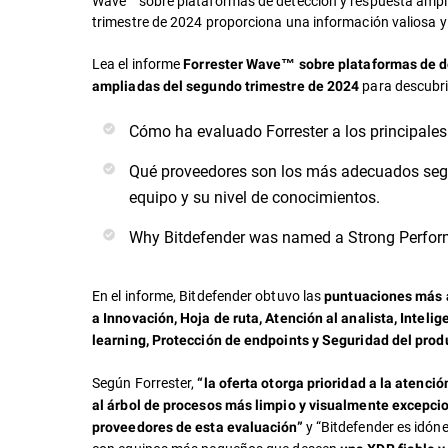
Wave™ sobre plataformas de detección y respuesta ampl
trimestre de 2024 proporciona una información valiosa y 
Lea el informe
Forrester Wave™ sobre plataformas de d
para descubri
ampliadas del segundo trimestre de 2024
Cómo ha evaluado Forrester a los principale
Qué proveedores son los más adecuados seg
equipo y su nivel de conocimientos.
Why Bitdefender was named a Strong Perfor
En el informe, Bitdefender obtuvo las
puntuaciones más a
a
Innovación, Hoja de ruta, Atención al analista, Intelig
learning, Protección de endpoints y Seguridad del prod
Según Forrester,
“la oferta otorga prioridad a la atenció
al árbol de procesos más limpio y visualmente excepcio
y “Bitdefender es idón
proveedores de esta evaluación”