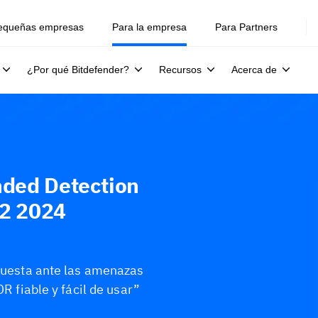
equeñas empresas
Para la empresa
Para Partners
¿Por qué Bitdefender?
Recursos
Acerca de
nded Detection
Q2 2024
spuesta ante las amenazas
DR fiable y fácil de usar”