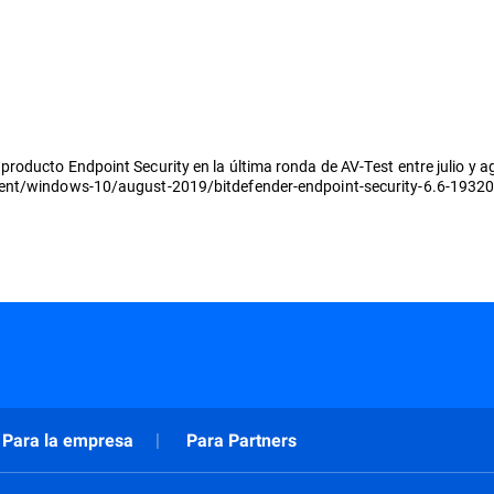
roducto Endpoint Security en la última ronda de AV-Test entre julio y 
ient/windows-10/august-2019/bitdefender-endpoint-security-6.6-1932
Para la empresa
Para Partners