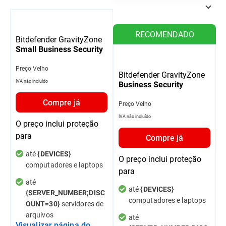
RECOMENDADO
Bitdefender GravityZone
Small Business Security
Preço Velho
Bitdefender GravityZone
IVA não incluído
Business Security
Compre já
Preço Velho
IVA não incluído
O preço inclui proteção
para
Compre já
até
{DEVICES}
O preço inclui proteção
computadores e laptops
para
até
até
{DEVICES}
{SERVER_NUMBER;DISC
computadores e laptops
servidores de
OUNT=30}
arquivos
até
Visualizar página do