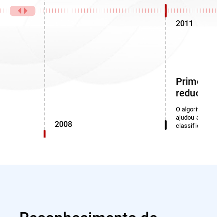
2011
Primeiro 
redução 
O algoritmo de
ajudou a ident
2008
classificadas 