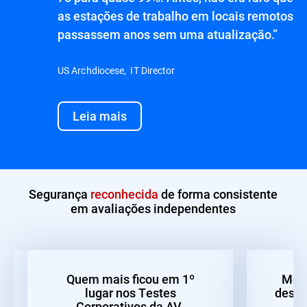
as estações de trabalho em locais remotos
passassem anos sem uma atualização.”
US Archdiocese, IT Director
Leia mais
Segurança
reconhecida
de forma consistente
em avaliações independentes
Quem mais ficou em 1º
Melh
lugar nos Testes
desem
Corporativos da AV-