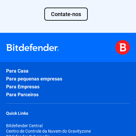
Contate-nos
Para Casa
Para pequenas empresas
Para Empresas
Para Parceiros
Quick Links
Bitdefender Central
Centro de Controle da Nuvem do Gravityzone