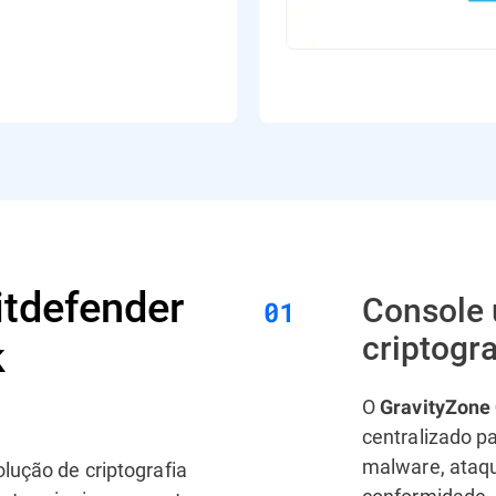
itdefender
Console 
criptogra
k
O
GravityZone 
centralizado p
malware, ataqu
lução de criptografia
conformidade,