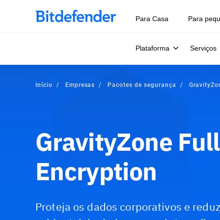
Para Casa
Para peq
Plataforma
Serviços
Início
Empresas
Pacotes de segurança
GravityZo
GravityZone Full
Encryption
Proteja os dados corporativos e reduz