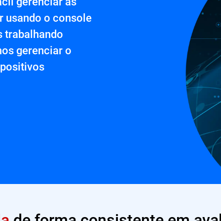
ácil gerenciar as
er usando o console
 trabalhando
os gerenciar o
positivos
da
de forma consistente em ava