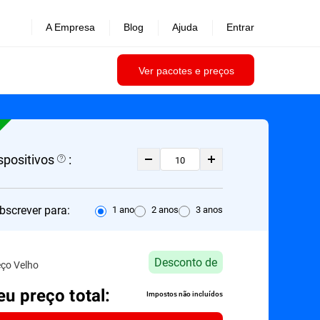
A Empresa
Blog
Ajuda
Entrar
Ver pacotes e preços
spositivos
:
bscrever para:
1 ano
2 anos
3 anos
Desconto de
eço Velho
eu preço total:
Impostos não incluídos