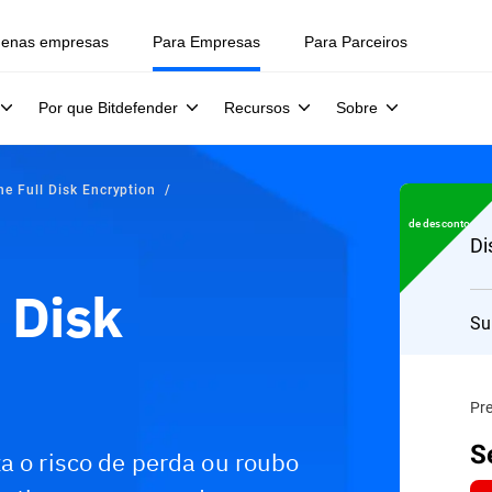
uenas empresas
Para Empresas
Para Parceiros
Por que Bitdefender
Recursos
Sobre
ne Full Disk Encryption
de desconto
Di
 Disk
Su
Pr
S
a o risco de perda ou roubo