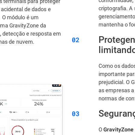
s terminais para proteger
criptografia. A
acidental de dados e
gerenciamento
. O módulo é um
mantenha o foc
rma GravityZone da
o, detecção e resposta em
Protegen
rmas de nuvem.
limitando
Como os dados
importante par
prejudicial. O 
as empresas a 
normas de con
Seguranç
O
GravityZone 