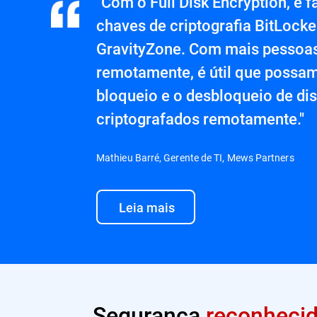
"Com o Full Disk Encryption, é f
chaves de criptografia BitLock
GravityZone. Com mais pessoas
remotamente, é útil que possam
bloqueio e o desbloqueio de dis
criptografados remotamente."
Mathieu Barré, Gerente de TI, Mews Partners
Leia mais
Segurança
reconheci