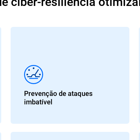
 ciber-resiliência otimiz
Prevenção de ataques
imbatível