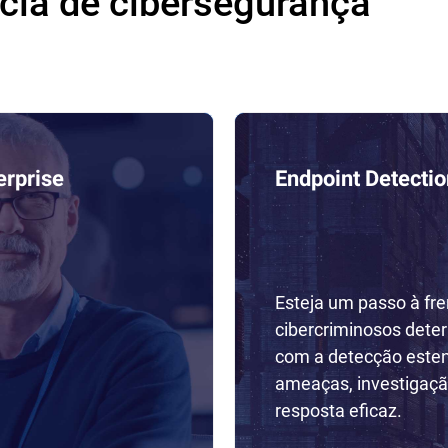
ncia de cibersegurança
erprise
Endpoint Detecti
Esteja um passo à fre
cibercriminosos dete
com a detecção este
ameaças, investigaçã
resposta eficaz.