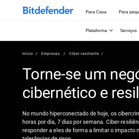
Para Casa
Para peq
Plataforma
Serviços
Início
Empresas
Ciber-resiliente
Torne-se um neg
cibernético e resi
No mundo hiperconectado de hoje, os ciberc
horas por dia, 7 dias por semana. Ciber-resiliên
responder a eles de forma a limitar o impact
tolerâncias de risco.