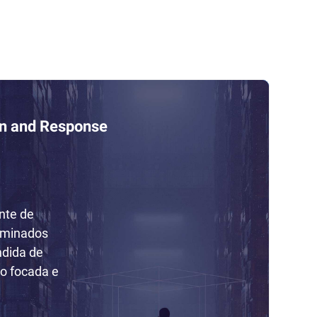
on and Response
nte de
rminados
ndida de
o focada e