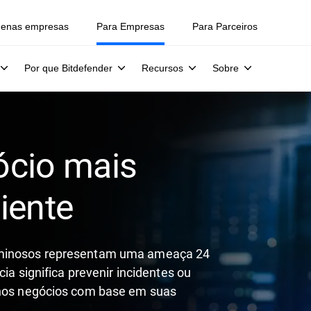
uenas empresas
Para Empresas
Para Parceiros
Por que Bitdefender
Recursos
Sobre
ócio mais
liente
riminosos representam uma ameaça 24
cia significa prevenir incidentes ou
o nos negócios com base em suas