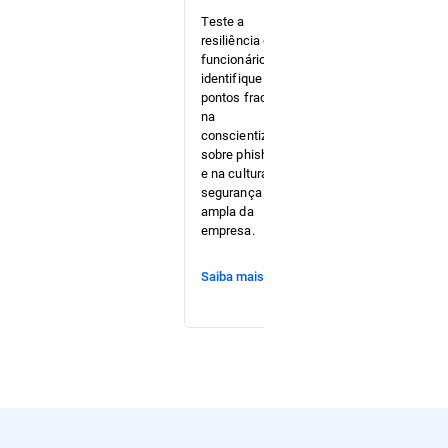
lacunas em
Teste a
seu
resiliência dos
caminho de
funcionários e
ataque
identifique os
crítico antes
pontos fracos
dos
na
criminosos
conscientização
cibernéticos
sobre phishing
enquanto
e na cultura de
testa seu
segurança mais
blue team.
ampla da
empresa.
Saiba mais
Saiba mais