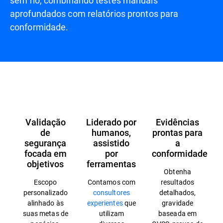
sem fio, combinando testes manuais
aprofundados com relatórios prontos para
conformidade.
Vista geral
Validação
Liderado por
Evidências
de
humanos,
prontas para
segurança
assistido
a
focada em
por
conformidade
objetivos
ferramentas
Obtenha
Escopo
Contamos com
resultados
personalizado
consultores
detalhados,
alinhado às
experientes
que
gravidade
suas metas de
utilizam
baseada em