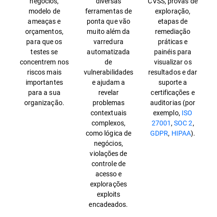
negócios,
diversas
CVSS, provas de
modelo de
ferramentas de
exploração,
ameaças e
ponta que vão
etapas de
orçamentos,
muito além da
remediação
para que os
varredura
práticas e
testes se
automatizada
painéis para
concentrem nos
de
visualizar os
riscos mais
vulnerabilidades
resultados e dar
importantes
e ajudam a
suporte a
para a sua
revelar
certificações e
organização.
problemas
auditorias (por
contextuais
exemplo,
ISO
complexos,
27001
,
SOC 2
,
como lógica de
GDPR
,
HIPAA
).
negócios,
violações de
controle de
acesso e
explorações
exploits
encadeados.