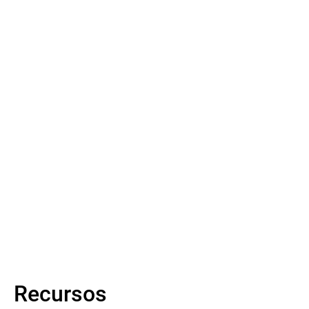
e áreas de trabalho virtuais em dois centros de
processamento de dados da fornecedora de
seguros.
Leia mais
Recursos