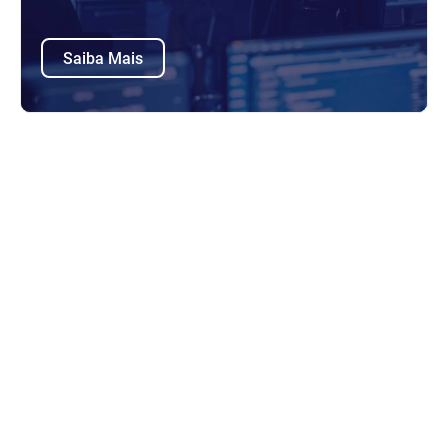
Saiba Mais
A Government Employees Health Association é
uma das maiores fornecedoras de seguro médico
e dentário dos Estados Unidos. O Bitdefender
GravityZone Elite proteje os mais de 1.900
servidores virtuais e físicos, estações de trabalho