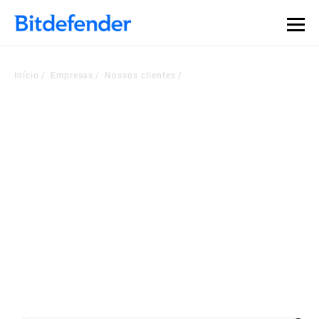
Início
Empresas
Nossos clientes
Vozes do Recanto do
Cliente
Empresas em todo o mundo escolhem nossa plataforma de
segurança ou serviços gerenciados para
se tornarem um negócio mais ciber-resiliente. Confira os
depoimentos mais recentes dos clientes.