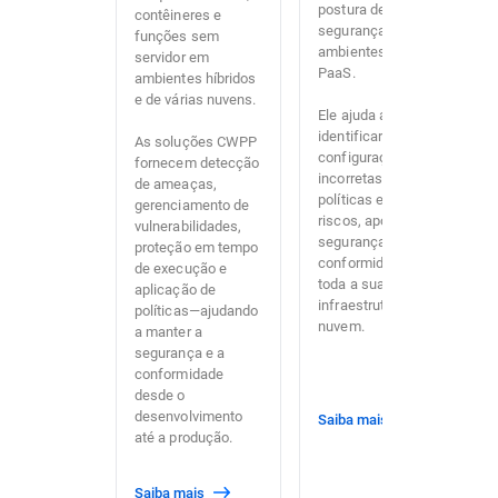
postura de
contêineres e
segurança dos
funções sem
ambientes IaaS e
servidor em
PaaS.
ambientes híbridos
e de várias nuvens.
Ele ajuda a
identificar
As soluções CWPP
configurações
fornecem detecção
incorretas, aplicar
de ameaças,
políticas e detectar
gerenciamento de
riscos, apoiando a
vulnerabilidades,
segurança e a
proteção em tempo
conformidade em
de execução e
toda a sua
aplicação de
infraestrutura de
políticas—ajudando
nuvem.
a manter a
segurança e a
conformidade
desde o
desenvolvimento
Saiba mais
até a produção.
Saiba mais