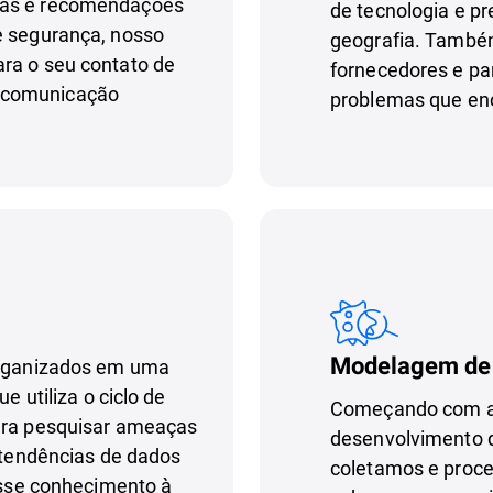
mas e recomendações
de tecnologia e p
e segurança, nosso
geografia. Também
ra o seu contato de
fornecedores e par
 comunicação
problemas que en
Modelagem de 
 organizados em uma
e utiliza o ciclo de
Começando com a i
para pesquisar ameaças
desenvolvimento d
e tendências de dados
coletamos e proc
 esse conhecimento à