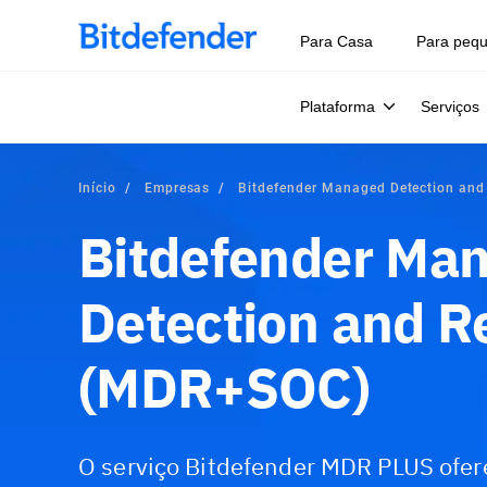
Para Casa
Para peq
Plataforma
Serviços
Início
Empresas
Bitdefender Managed Detection and
Bitdefender Ma
Detection and 
(MDR+SOC)
O serviço Bitdefender MDR PLUS ofer