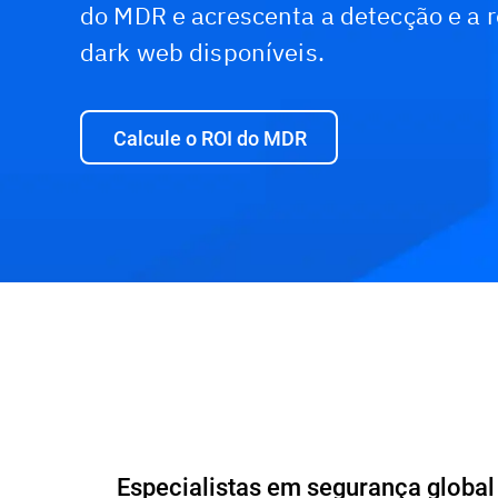
do MDR e acrescenta a detecção e a 
dark web disponíveis.
Calcule o ROI do MDR
Especialistas em segurança global