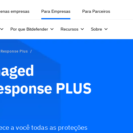
uenas empresas
Para Empresas
Para Parceiros
Por que Bitdefender
Recursos
Sobre
 Response Plus
naged
Response PLUS
ece a você todas as proteções