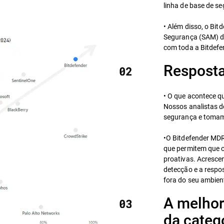
linha de base de se
• Além disso, o Bi
Segurança (SAM) d
com toda a Bitdefe
Resposta
• O que acontece q
Nossos analistas d
segurança e tomam 
•O Bitdefender MD
que permitem que 
proativas. Acrescen
detecção e a respo
fora do seu ambien
A melhor
da categ