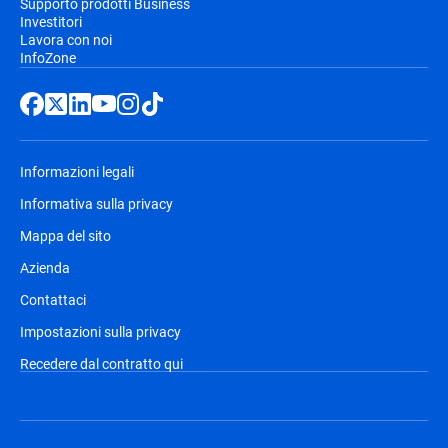
Supporto prodotti Business
sono soggetti a modifiche, ma Bitdefender
Investitori
invierà una notifica preventiva via e-mail,
Lavora con noi
InfoZone
prima del rinnovo automatico.Riceverai
una notifica via e-mail prima della
fatturazione, insieme alle informazioni
relative ai prezzi e all'estensione della
durata dell'abbonamento.
Informazioni legali
Informativa sulla privacy
Mappa del sito
Azienda
Contattaci
Impostazioni sulla privacy
Recedere dal contratto qui