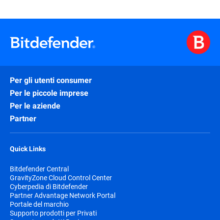
giorni dal tuo acquisto iniziale o dalla data
momento, in quanto avrai sempre il
del rinnovo automatico.
controllo delle opzioni di rinnovo;
Sicurezza 24 ore su 24, 7 giorni su 7 con
un abbonamento senza interruzioni;
Il prezzo offerto è valido per il primo anno
Per gli utenti consumer
dell'abbonamento. In seguito, il tuo
Per le piccole imprese
abbonamento sarà fatturato al prezzo di
Per le aziende
rinnovo applicabile, che potrebbe essere
Partner
superiore rispetto al prezzo di acquisto
iniziale;
Quick Links
Se viene presentato uno sconto, descrive
Bitdefender Central
la differenza tra i prezzi di abbonamento
GravityZone Cloud Control Center
Cyberpedia di Bitdefender
del primo periodo e del periodo di rinnovo
Partner Advantage Network Portal
(ad esempio, il prezzo del primo anno
Portale del marchio
rispetto a ogni anno successivo). I prezzi
Supporto prodotti per Privati