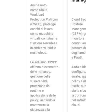
Anche noto
come Cloud
Workload
Protection Platform
Cloud Security
(CWPP), protegge
Posture
carichi di lavoro
Management
come macchine
(CSPM) gestisce e
virtuali, container e
monitora
funzioni serverless
continuamente la
in ambienti ibridi e
postura di sicurezza
multi-cloud.
degli ambienti IaaS
e PaaS.
Le soluzioni CWPP
offrono rilevamento
Aiuta a identificare
delle minacce,
configurazioni
gestione delle
errate, applicare le
vulnerabilità,
policy e rilevare i
protezione del
rischi, supportando
runtime e
sia la sicurezza che
applicazione delle
la conformità
policy, aiutando a
nell'infrastruttura
mantenere la
cloud.
sicurezza e la