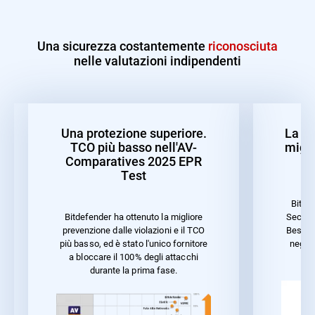
Una sicurezza costantemente
riconosciuta
nelle valutazioni indipendenti
Una protezione superiore.
La mi
TCO più basso nell'AV-
migli
Comparatives 2025 EPR
Test
Bitde
Securit
Bitdefender ha ottenuto la migliore
Best P
prevenzione dalle violazioni e il TCO
negli 
più basso, ed è stato l'unico fornitore
ca
a bloccare il 100% degli attacchi
durante la prima fase.