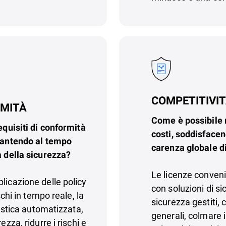
COMPETITIVIT
RMITÀ
Come è possibile r
equisiti di conformità
costi, soddisfacen
arantendo al tempo
carenza globale di
a della sicurezza?
Le licenze convenie
licazione delle policy
con soluzioni di si
schi in tempo reale, la
sicurezza gestiti,
tistica automatizzata,
generali, colmare i
ezza, ridurre i rischi e