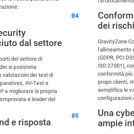
l'affaticamento
razione.
Conformi
dei risch
ecurity
ciuto dal settore
GravityZone C
l'allineamento 
(GDPR, PCI DSS
rti del settore di
ISO 27001), con
der si posiziona
conformità più e
 valutazioni dei test di
propri clienti
paratives, AV-Test e
semplifica le va
a migliorare la propria
configurazioni e
comprovata e leader del
Una cybe
nd e risposta
ampie in