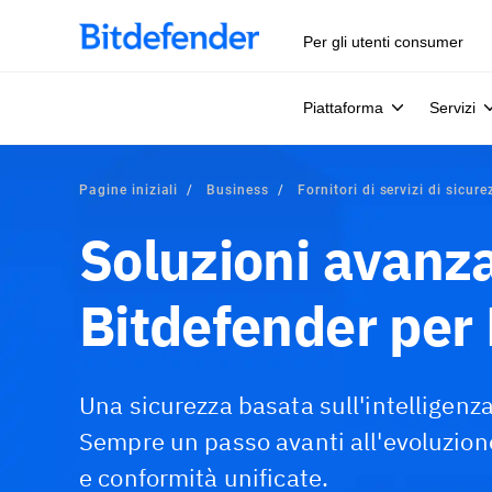
Per gli utenti consumer
Piattaforma
Servizi
Pagine iniziali
Business
Fornitori di servizi di sicur
Soluzioni avanza
Bitdefender pe
Una sicurezza basata sull'intelligenza 
Sempre un passo avanti all'evoluzion
e conformità unificate.