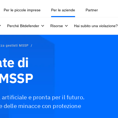
Per le piccole imprese
Per le aziende
Partner
Perché Bitdefender
Risorse
Hai subito una violazione?
ezza gestisti MSSP
te di
r MSSP
artificiale e pronta per il futuro.
e delle minacce con protezione