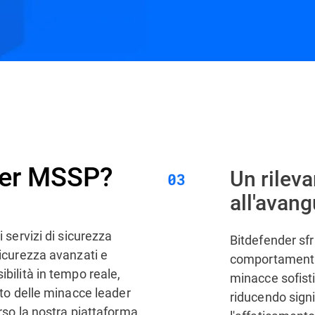
ioni consigliate
Domande frequenti
per MSSP?
Un rilev
all'avan
i servizi di sicurezza
Bitdefender sfr
sicurezza avanzati e
comportamentale
ibilità in tempo reale,
minacce sofisti
ento delle minacce leader
riducendo signif
erso la nostra piattaforma