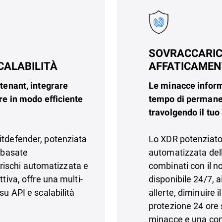
SOVRACCARICO 
AFFATICAMEN
CALABILITÀ
Le minacce informat
-tenant, integrare
tempo di permanen
are in modo efficiente
travolgendo il tu
Lo XDR potenziato d
itdefender, potenziata
automatizzata dell
i basate
combinati con il n
i rischi automatizzata e
disponibile 24/7, a
tiva, offre una multi-
allerte, diminuire 
su API e scalabilità
protezione 24 ore 
minacce e una cont