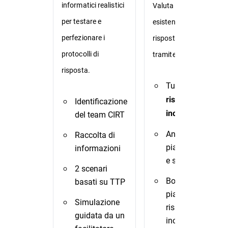
informatici realistici
Valuta i playbook
per testare e
esistenti per la
perfezionare i
risposta agli incidenti
protocolli di
tramite TTX.
risposta.
Tutti i
TTX di
risposta agli
Identificazione
incidenti
del team CIRT
Analisi di
Raccolta di
piani/playbook
informazioni
e suggerimenti
2 scenari
Bozza del
basati su TTP
piano di
Simulazione
risposta agli
guidata da un
incidenti e