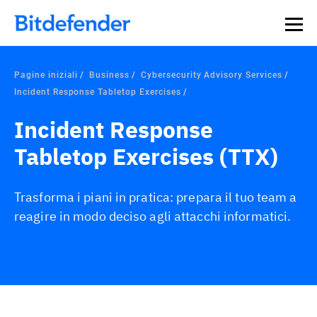
Pagine iniziali
Business
Cybersecurity Advisory Services
Incident Response Tabletop Exercises
Incident Response
Tabletop Exercises (TTX)
Trasforma i piani in pratica: prepara il tuo team a
reagire in modo deciso agli attacchi informatici.
Panoramica