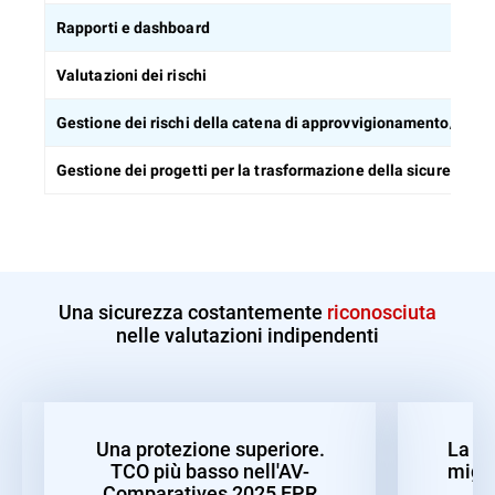
Rapporti e dashboard
Valutazioni dei rischi
Gestione dei rischi della catena di approvvigionamento/di ter
Gestione dei progetti per la trasformazione della sicurezza
Una sicurezza costantemente
riconosciuta
nelle valutazioni indipendenti
Una protezione superiore.
La mi
TCO più basso nell'AV-
migli
Comparatives 2025 EPR