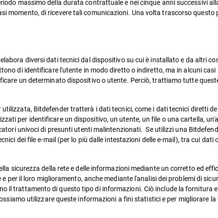
 periodo massimo della durata contrattuale e nei cinque anni successivi a
asi momento, di ricevere tali comunicazioni. Una volta trascorso questo p
abora diversi dati tecnici dal dispositivo su cui è installato e da altri co
ono di identificare l'utente in modo diretto o indiretto, ma in alcuni casi 
tificare un determinato dispositivo o utente. Perciò, trattiamo tutte ques
ilizzata, Bitdefender tratterà i dati tecnici, come i dati tecnici diretti de
ati per identificare un dispositivo, un utente, un file o una cartella, un
ficatori univoci di presunti utenti malintenzionati. Se utilizzi una Bitdef
ici dei file e-mail (per lo più dalle intestazioni delle e-mail), tra cui dati c
 della sicurezza della rete e delle informazioni mediante un corretto ed ef
he e per il loro miglioramento, anche mediante l'analisi dei problemi di sicu
 il trattamento di questo tipo di informazioni. Ciò include la fornitura 
 possiamo utilizzare queste informazioni a fini statistici e per migliorare la