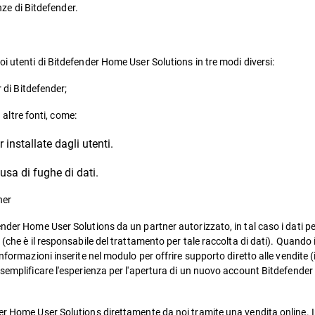
nze di Bitdefender.
i utenti di Bitdefender Home User Solutions in tre modi diversi:
 di Bitdefender;
 altre fonti, come:
 installate dagli utenti.
sa di fughe di dati.
ner
nder Home User Solutions da un partner autorizzato, in tal caso i dati pe
 (che è il responsabile del trattamento per tale raccolta di dati). Quando
formazioni inserite nel modulo per offrire supporto diretto alle vendite (i
 semplificare l'esperienza per l'apertura di un nuovo account Bitdefender
er Home User Solutions direttamente da noi tramite una vendita online. I