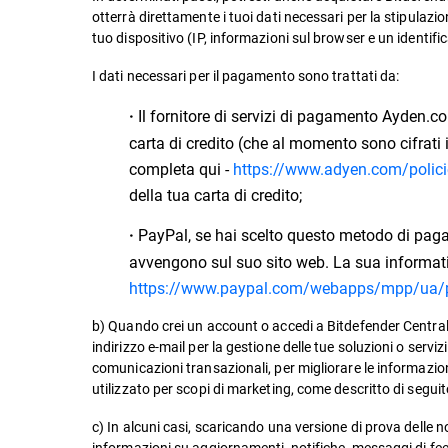
otterrà direttamente i tuoi dati necessari per la stipulazion
tuo dispositivo (IP, informazioni sul browser e un identifica
I dati necessari per il pagamento sono trattati da:
Il fornitore di servizi di pagamento Ayden.co
·
carta di credito (che al momento sono cifrati
completa qui -
https://www.adyen.com/policie
della tua carta di credito;
PayPal, se hai scelto questo metodo di pagame
·
avvengono sul suo sito web. La sua informati
https://www.paypal.com/webapps/mpp/ua/pr
b) Quando crei un account o accedi a Bitdefender Central 
indirizzo e-mail per la gestione delle tue soluzioni o servi
comunicazioni transazionali, per migliorare le informazioni
utilizzato per scopi di marketing, come descritto di seguit
c) In alcuni casi, scaricando una versione di prova delle no
informazioni su aggiornamenti, notifiche, messaggi di feedb