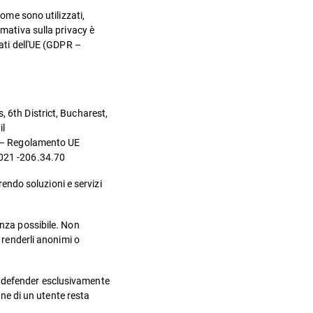
come sono utilizzati,
rmativa sulla privacy è
dati dell'UE (GDPR –
.
, 6th District, Bucharest,
il
PR – Regolamento UE
4021 -206.34.70
rendo soluzioni e servizi
enza possibile. Non
 renderli anonimi o
 Bitdefender esclusivamente
one di un utente resta