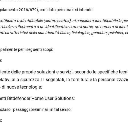
golamento 2016/679), con dato personale si intende:
ificata o identificabile («interessato»); si considera identificabile la p
ticolare riferimento a un identificativo come il nome, un numero di identif
ti caratteristici della sua identità fisica, fisiologica, genetica, psichica,
ipalmente per i seguenti scopi:
e:
nte delle proprie soluzioni e servizi, secondo le specifiche tecnic
lativi alla sicurezza IT segnalati, la fornitura e la personalizzazio
o di nuove tecnologie;
tenti Bitdefender Home User Solutions;
cluso i passaggi preliminari in tal senso;
o;