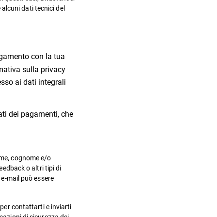
 alcuni dati tecnici del
pagamento con la tua
mativa sulla privacy
so ai dati integrali
ati dei pagamenti, che
 nome, cognome e/o
edback o altri tipi di
o e-mail può essere
er contattarti e inviarti
mazioni di sicurezza dei