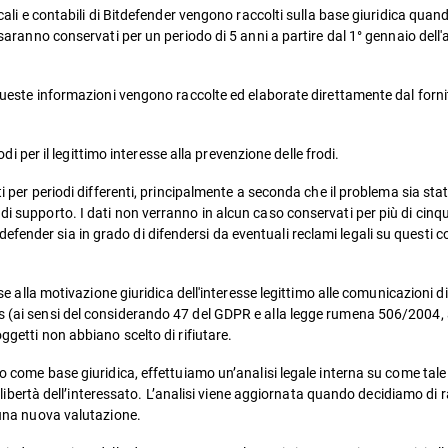
scali e contabili di Bitdefender vengono raccolti sulla base giuridica quan
i saranno conservati per un periodo di 5 anni a partire dal 1° gennaio dell
 queste informazioni vengono raccolte ed elaborate direttamente dal fornito
rodi per il legittimo interesse alla prevenzione delle frodi.
ti per periodi differenti, principalmente a seconda che il problema sia sta
di supporto. I dati non verranno in alcun caso conservati per più di cinqu
fender sia in grado di difendersi da eventuali reclami legali su questi c
ase alla motivazione giuridica dell'interesse legittimo alle comunicazioni d
s (ai sensi del considerando 47 del GDPR e alla legge rumena 506/2004, 
oggetti non abbiano scelto di rifiutare.
mo come base giuridica, effettuiamo un’analisi legale interna su come tale 
le libertà dell’interessato. L’analisi viene aggiornata quando decidiamo di ra
o una nuova valutazione.