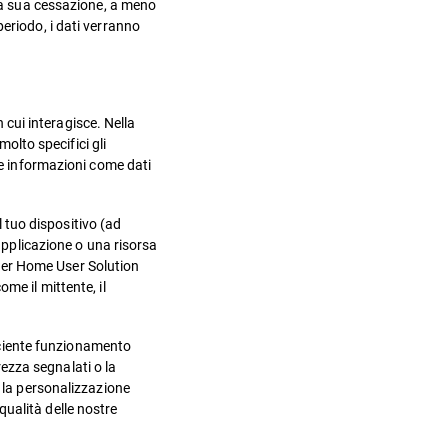
lla sua cessazione, a meno
eriodo, i dati verranno
n cui interagisce. Nella
molto specifici gli
te informazioni come dati
l tuo dispositivo (ad
'applicazione o una risorsa
ender Home User Solution
ome il mittente, il
ficiente funzionamento
rezza segnalati o la
e la personalizzazione
 qualità delle nostre