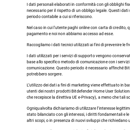
I dati personali elaborati in conformità con gli obblighi fi
necessario per il rispetto di un obbligo legale. Questi dat
periodo contabile a cui si riferiscono.
Nel caso in cui l'utente paghi online con carta di credito,
pagamento e noi non abbiamo accesso ad esse.
Raccogliamo i dati tecnici utilizzati ai fini di prevenire le f
I dati utilizzati per i servizi di supporto vengono conserva
base allo specifico metodo di comunicazione con i servizi 
comunicazione. Questo periodo è necessario affinché Bitde
potrebbero sorgere.
L’utilizzo dei dati a fini di marketing viene effettuato in b
utenti dei nostri prodotti Bitdefender Home User Solution
che recepisce la direttiva UE e-Privacy), a meno che tali s
Ogniqualvolta dichiariamo di utilizzare l’interesse legitti
stato bilanciato con gli interessi, i diritti fondamentali e 
altri scopi, o in presenza di nuovi sviluppi che richiedan