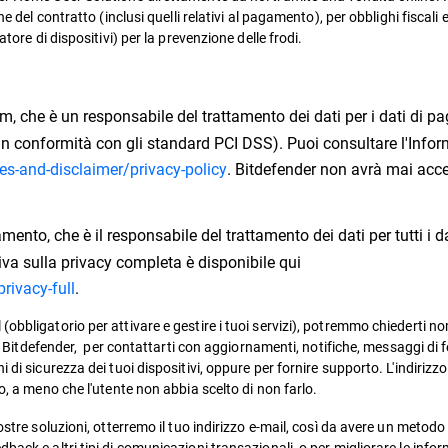
e del contratto (inclusi quelli relativi al pagamento), per obblighi fiscali e
tore di dispositivi) per la prevenzione delle frodi.
m, che è un responsabile del trattamento dei dati per i dati di 
 in conformità con gli standard PCI DSS). Puoi consultare l'Infor
s-and-disclaimer/privacy-policy
. Bitdefender non avrà mai acces
nto, che è il responsabile del trattamento dei dati per tutti i d
va sulla privacy completa è disponibile qui
ivacy-full
.
(obbligatorio per attivare e gestire i tuoi servizi), potremmo chiederti
zi Bitdefender, per contattarti con aggiornamenti, notifiche, messaggi di fe
 di sicurezza dei tuoi dispositivi, oppure per fornire supporto. L'indirizz
o, a meno che l'utente non abbia scelto di non farlo.
stre soluzioni, otterremo il tuo indirizzo e-mail, così da avere un metodo p
ack e altri tipi di comunicazioni transazionali, o per migliorare le infor