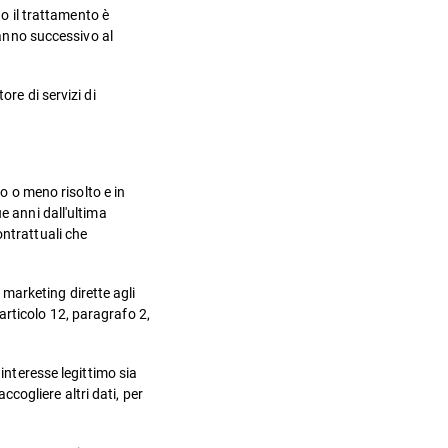
do il trattamento è
'anno successivo al
re di servizi di
to o meno risolto e in
e anni dall'ultima
ontrattuali che
i marketing dirette agli
articolo 12, paragrafo 2,
interesse legittimo sia
ccogliere altri dati, per