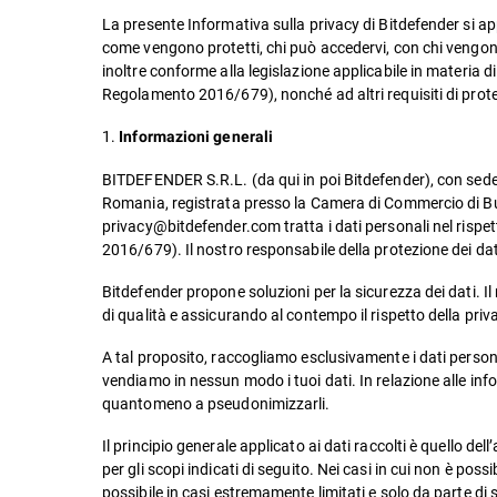
La presente Informativa sulla privacy di Bitdefender si app
come vengono protetti, chi può accedervi, con chi vengono 
inoltre conforme alla legislazione applicabile in materia 
Regolamento 2016/679), nonché ad altri requisiti di protezi
1.
Informazioni generali
BITDEFENDER S.R.L. (da qui in poi Bitdefender), con sede 
Romania, registrata presso la Camera di Commercio di 
privacy@bitdefender.com tratta i dati personali nel rispe
2016/679). Il nostro responsabile della protezione dei d
Bitdefender propone soluzioni per la sicurezza dei dati. Il 
di qualità e assicurando al contempo il rispetto della priva
A tal proposito, raccogliamo esclusivamente i dati persona
vendiamo in nessun modo i tuoi dati. In relazione alle info
quantomeno a pseudonimizzarli.
Il principio generale applicato ai dati raccolti è quello de
per gli scopi indicati di seguito. Nei casi in cui non è pos
possibile in casi estremamente limitati e solo da parte di s