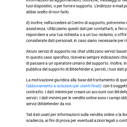
tuoi dispositivi, o per fornire supporto. L'indirizzo e-mai
abbia scelto di non farlo.
d) Inoltre, nell'accedere al Centro di supporto, potremmo ch
assistenza. Utilizziamo questi dati per contattarti, a fini c
rispondere a una tua richiesta o a un tuo reclamo, o offri
considerate dati personali, in caso siano necessarie per ris
Alcuni servizi di supporto via chat utilizzano servizi basati 
In questo caso specifico, riceverai sempre indicazioni ch
di passare a un operatore umano del supporto. Inoltre, in
pubblica del supporto di Bitdefender e, perciò, i tuoi dati p
La motivazione giuridica alla base del trattamento di ques
l'abbonamento a soluzioni per utenti finali)
con il soggett
contratto. I dati minimi per creare un account con Bitdefen
servizi. I dati minimi per le vendite online sono i campi o
servizi Bitdefender da noi.
Tali dati usati per informazioni sulla vendita online o la 
scadenza, ai fini di prova per eventuali azioni legali o cont