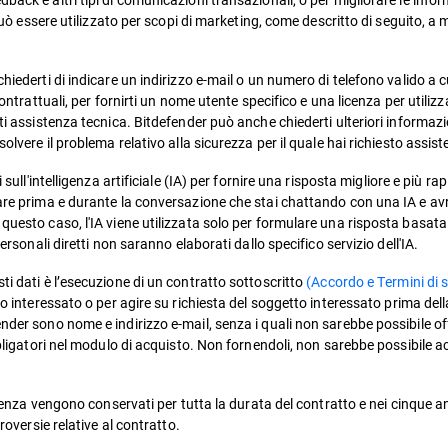
l può essere utilizzato per scopi di marketing, come descritto di seguito, a
iederti di indicare un indirizzo e-mail o un numero di telefono valido a cu
ontrattuali, per fornirti un nome utente specifico e una licenza per utilizz
rti assistenza tecnica. Bitdefender può anche chiederti ulteriori informa
olvere il problema relativo alla sicurezza per il quale hai richiesto assis
sull'intelligenza artificiale (IA) per fornire una risposta migliore e più rap
iare prima e durante la conversazione che stai chattando con una IA e avr
 questo caso, l'IA viene utilizzata solo per formulare una risposta basat
ersonali diretti non saranno elaborati dallo specifico servizio dell'IA.
ti dati è l’esecuzione di un contratto sottoscritto
(Accordo e Termini di s
o interessato o per agire su richiesta del soggetto interessato prima dell
der sono nome e indirizzo e-mail, senza i quali non sarebbe possibile offr
bbligatori nel modulo di acquisto. Non fornendoli, non sarebbe possibile acq
licenza vengono conservati per tutta la durata del contratto e nei cinque a
roversie relative al contratto.