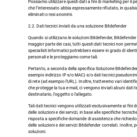
Possiamo utilizzare questi dati a fini di marketing per il
che l’interessato abbia espressamente rifiutato, in qualsi
eliminati o resi anonimi.
2.2. Dati tecnici inviati da una soluzione Bitdefender
Quando si utilizzano le soluzioni Bitdefender, Bitdefender el
maggior parte dei casi, tutti questi dati tecnici non permett
specialisti informatici potrebbero essere in grado di iden
personali e le proteggiamo come tali.
Pertanto, a seconda della specifica Soluzione Bitdefender ut
esempio indirizzo IP e/o MAC) e/o dati tecnici pseudonimizz
di rete (ad esempio l'URL). Inoltre, tratteremo vari identi
che protegge la tua e-mail, ci vengono inviati alcuni dati tecn
destinatario, l'oggetto o l'allegato.
Tali dati tecnici vengono utilizzati esclusivamente ai fini
delle soluzioni e dei servizi, in base alle specifiche tecnic
risposta a specifiche domande di assistenza che richiedono
delle soluzioni e dei servizi Bitdefender correlati. Inoltre,
soluzioni.