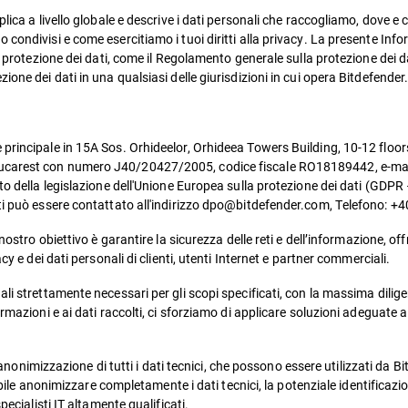
lica a livello globale e descrive i dati personali che raccogliamo, dove e 
condivisi e come esercitiamo i tuoi diritti alla privacy. La presente Info
di protezione dei dati, come il Regolamento generale sulla protezione dei 
one dei dati in una qualsiasi delle giurisdizioni in cui opera Bitdefender
principale in 15A Sos. Orhideelor, Orhideea Towers Building, 10-12 floors
Bucarest con numero J40/20427/2005, codice fiscale RO18189442, e-ma
tto della legislazione dell'Unione Europea sulla protezione dei dati (GD
ati può essere contattato all'indirizzo dpo@bitdefender.com, Telefono: +
nostro obiettivo è garantire la sicurezza delle reti e dell’informazione, off
cy e dei dati personali di clienti, utenti Internet e partner commerciali.
li strettamente necessari per gli scopi specificati, con la massima dilig
rmazioni e ai dati raccolti, ci sforziamo di applicare soluzioni adeguate a
ll’anonimizzazione di tutti i dati tecnici, che possono essere utilizzati da
sibile anonimizzare completamente i dati tecnici, la potenziale identificazi
pecialisti IT altamente qualificati.