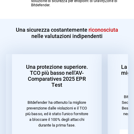
soluzione di sicurezza per endpoint di GravityZone di
Bitdefender.
Una sicurezza costantemente
riconosciuta
nelle valutazioni indipendenti
Una protezione superiore.
La mi
TCO più basso nell'AV-
migli
Comparatives 2025 EPR
Test
Bitde
Securit
Bitdefender ha ottenuto la migliore
Best P
prevenzione dalle violazioni e il TCO
negli 
più basso, ed è stato l'unico fornitore
ca
a bloccare il 100% degli attacchi
durante la prima fase.