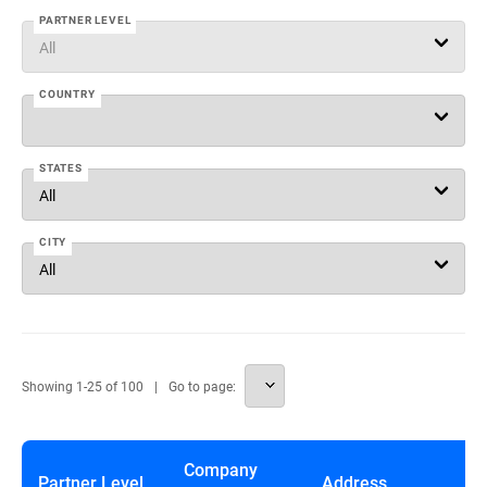
PARTNER LEVEL
COUNTRY
STATES
CITY
Showing
1
-
25
of
100
Go to page:
Company
Partner Level
Address