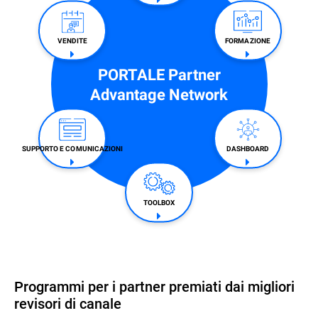
VENDITE​
FORMAZIONE​
PORTALE Partner
Advantage Network
SUPPORTO E COMUNICAZIONI
DASHBOARD
TOOLBOX
Programmi per i partner premiati dai migliori
revisori di canale