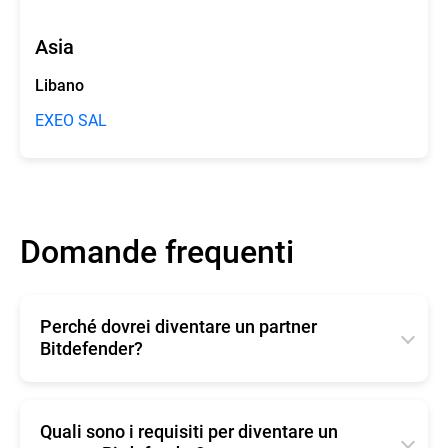
Asia
Libano
EXEO SAL
Domande frequenti
Perché dovrei diventare un partner
Bitdefender?
Più di 30.000 partner in tutto il mondo si sono uniti
alla nostra community, e non è un caso.
Quali sono i requisiti per diventare un
I programmi del portale Bitdefender Partner