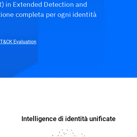
) in Extended Detection and
zione completa per ogni identità
TT&CK Evaluation
erché Bitdefender?
Domande frequenti
Intelligence di identità unificate