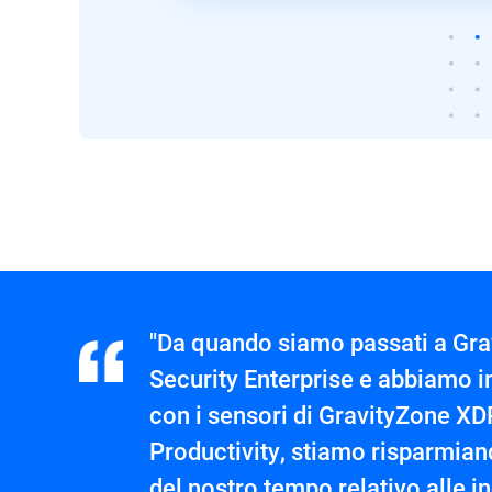
"Da quando siamo passati a Gr
Security Enterprise e abbiamo 
con i sensori di GravityZone XD
Productivity, stiamo risparmian
del nostro tempo relativo alle in