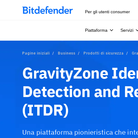
Per gli utenti consumer
Piattaforma
Servizi
Pagine iniziali
Business
Prodotti di sicurezza
Gr
GravityZone Ide
Detection and 
(ITDR)
Una piattaforma pionieristica che in