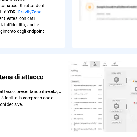
tomatico. Sfruttando il
ntità XDR,
GravityZone
nti estesi con dati
tivi all'identità, anche
olgimento degli endpoint
tena di attacco
ttacco, presentando il riepilogo
iò facilita la comprensione e
oni decisive.