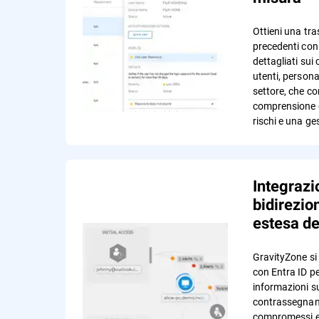
Ottieni una tr
precedenti co
dettagliati sui
utenti, persona
settore, che c
comprensione c
rischi e una ge
Integrazi
bidirezio
estesa de
GravityZone si
con Entra ID p
informazioni su
contrassegnand
compromessi e