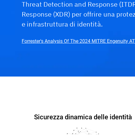
Threat Detection and Response (ITDR
Response (XDR) per offrire una prote
e infrastruttura di identità.
Forrester's Analysis Of The 2024 MITRE Engenuity A
Funzionalità e benefici
Demo interattiva
P
Sicurezza dinamica delle identità