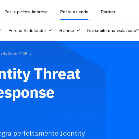
Per le piccole imprese
Per le aziende
Partner
Perché Bitdefender
Risorse
Hai subito una violazione?
avityZone ITDR
ntity Threat
Response
tegra perfettamente Identity