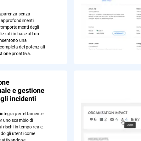
asparenza senza
n approfondimenti
 comportamenti degli
lizzati in base al tuo
onsentono una
ompleta dei potenziali
stione proattiva.
one
nale e gestione
gli incidenti
 integra perfettamente
er uno scambio di
i rischi in tempo reale,
o gli utenti come
 attivandone