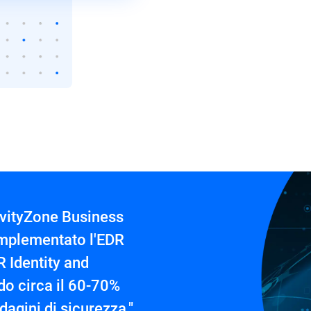
avityZone Business
implementato l'EDR
R Identity and
do circa il 60-70%
dagini di sicurezza."