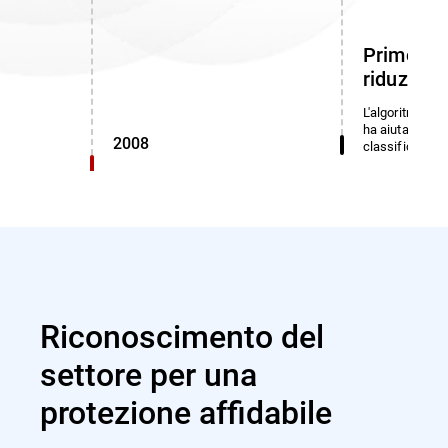
Primo alg
riduzione
L'algoritmo di 
ha aiutato a id
2008
classificati in
Riconoscimento del
settore per una
protezione affidabile