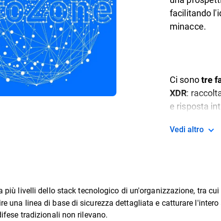
facilitando l'
minacce.
Ci sono
tre f
: raccol
XDR
e risposta in
Vedi altro
a più livelli dello stack tecnologico di un'organizzazione, tra cui r
re una linea di base di sicurezza dettagliata e catturare l'inter
difese tradizionali non rilevano.