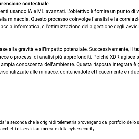
prensione contestuale
cidenti usando IA e ML avanzati. L'obiettivo è fornire un punto di 
 minaccia. Questo processo coinvolge l'analisi e la correlazione 
ccia informatica, e l'ottimizzazione della gestione degli avvisi c
ase alla gravità e all'impatto potenziale. Successivamente, il t
e o processi di analisi più approfonditi. Poiché XDR agisce su tut
e ampia conoscenza dell'ambiente. Questa risposta integrata è g
ersonalizzate alle minacce, contenendole efficacemente e riduce
a" a seconda che le origini di telemetria provengano dal portfolio dello st
cchetti di servizi sul mercato della cybersecurity.