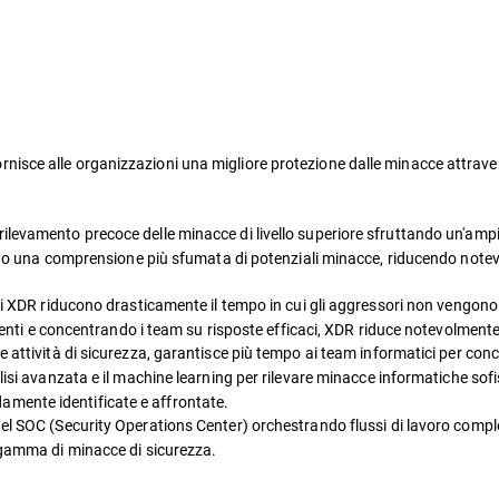
isce alle organizzazioni una migliore protezione dalle minacce attraver
ilevamento precoce delle minacce di livello superiore sfruttando un'ampia
tano una comprensione più sfumata di potenziali minacce, riducendo notevo
i XDR riducono drasticamente il tempo in cui gli aggressori non vengono ri
denti e concentrando i team su risposte efficaci, XDR riduce notevolmente i
attività di sicurezza, garantisce più tempo ai team informatici per conce
alisi avanzata e il machine learning per rilevare minacce informatiche sofi
mente identificate e affrontate.
el SOC (Security Operations Center) orchestrando flussi di lavoro compl
a gamma di minacce di sicurezza.