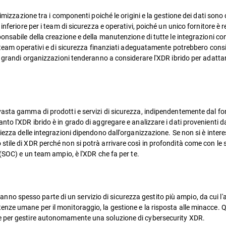
timizzazione tra i componenti poiché le origini e la gestione dei dati sono 
nferiore per i team di sicurezza e operativi, poiché un unico fornitore è re
nsabile della creazione e della manutenzione di tutte le integrazioni con 
on team operativi e di sicurezza finanziati adeguatamente potrebbero con
te grandi organizzazioni tenderanno a considerare l'XDR ibrido per adatta
asta gamma di prodotti e servizi di sicurezza, indipendentemente dal for
nto l'XDR ibrido è in grado di aggregare e analizzare i dati provenienti 
iezza delle integrazioni dipendono dall'organizzazione. Se non si è intere
stile di XDR perché non si potrà arrivare così in profondità come con le
 (SOC) e un team ampio, è l'XDR che fa per te.
arti fanno spesso parte di un servizio di sicurezza gestito più ampio, da 
enze umane per il monitoraggio, la gestione e la risposta alle minacce. 
e per gestire autonomamente una soluzione di cybersecurity XDR.