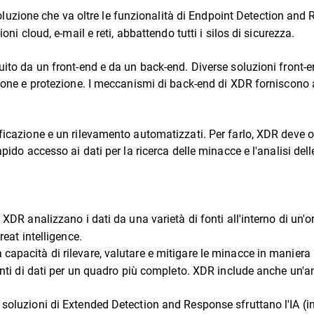
luzione che va oltre le funzionalità di Endpoint Detection and 
oni cloud, e-mail e reti, abbattendo tutti i silos di sicurezza.
uito da un front-end e da un back-end. Diverse soluzioni front-e
zione e protezione. I meccanismi di back-end di XDR forniscono a
ficazione e un rilevamento automatizzati. Per farlo, XDR deve ot
apido accesso ai dati per la ricerca delle minacce e l'analisi dell
i XDR analizzano i dati da una varietà di fonti all'interno di un'o
reat intelligence.
a capacità di rilevare, valutare e mitigare le minacce in manier
fonti di dati per un quadro più completo. XDR include anche un'am
e soluzioni di Extended Detection and Response sfruttano l'IA (in