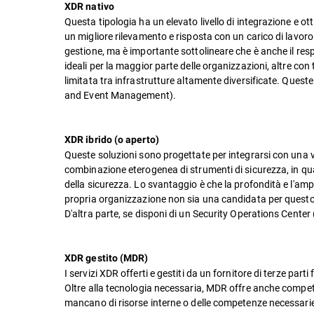
XDR nativo
Questa tipologia ha un elevato livello di integrazione e ot
un migliore rilevamento e risposta con un carico di lavoro i
gestione, ma è importante sottolineare che è anche il respo
ideali per la maggior parte delle organizzazioni, altre c
limitata tra infrastrutture altamente diversificate. Ques
and Event Management).
XDR ibrido (o aperto)
Queste soluzioni sono progettate per integrarsi con una v
combinazione eterogenea di strumenti di sicurezza, in qua
della sicurezza. Lo svantaggio è che la profondità e l'amp
propria organizzazione non sia una candidata per questo 
D'altra parte, se disponi di un Security Operations Center
XDR gestito (MDR)
I servizi XDR offerti e gestiti da un fornitore di terze p
Oltre alla tecnologia necessaria, MDR offre anche compet
mancano di risorse interne o delle competenze necessari