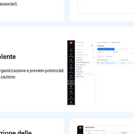
 associati.
olente
 organizzazione e previeni potenziali
zzazione.
azione delle