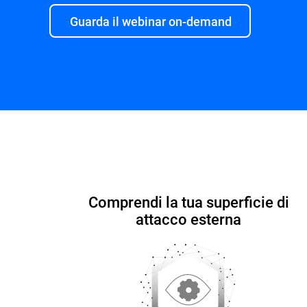
Guarda il webinar on-demand
Funzionalità e benefici
Perché Bitdefender
Comprendi la tua superficie di
attacco esterna