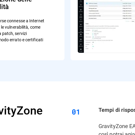
lità
orse connesse a Internet
 le vulnerabilità, come
 patch, servizi
modo errato e certificati
vityZone
Tempi di rispos
GravityZone EAS
così potrai ag