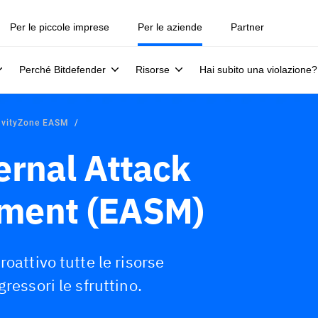
Per le piccole imprese
Per le aziende
Partner
Perché Bitdefender
Risorse
Hai subito una violazione?
avityZone EASM
ernal Attack
ment (EASM)
oattivo tutte le risorse
ressori le sfruttino.