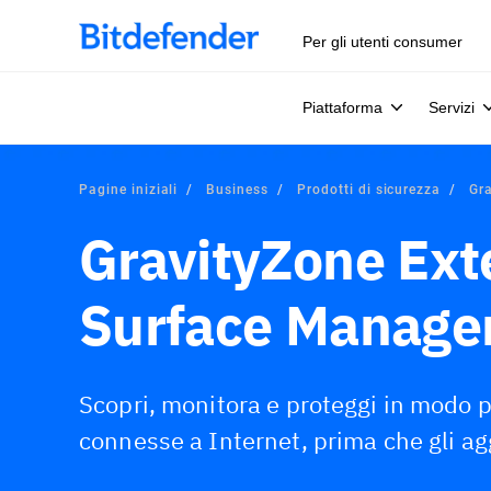
Per gli utenti consumer
Piattaforma
Servizi
Pagine iniziali
Business
Prodotti di sicurezza
Gr
GravityZone Ext
Surface Manage
Scopri, monitora e proteggi in modo pr
connesse a Internet, prima che gli agg