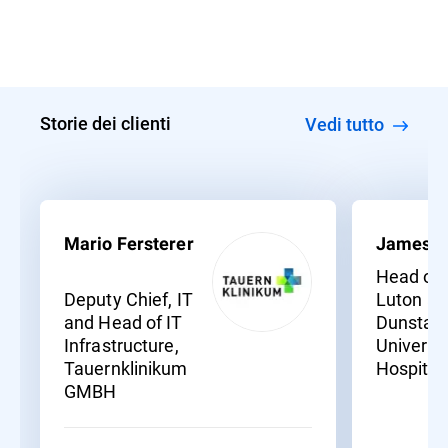
Storie dei clienti
Vedi tutto
Mario Fersterer
James S
Head of I
Deputy Chief, IT
Luton an
and Head of IT
Dunstabl
Infrastructure,
Universit
Tauernklinikum
Hospital
GMBH