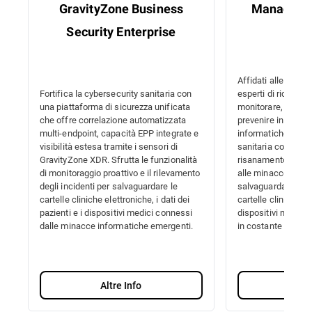
GravityZone Business
Managed D
Security Enterprise
Res
Affidati alle threat
Fortifica la cybersecurity sanitaria con
esperti di ricerca 
una piattaforma di sicurezza unificata
monitorare, rileva
che offre correlazione automatizzata
prevenire in modo 
multi-endpoint, capacità EPP integrate e
informatiche. Migli
visibilità estesa tramite i sensori di
sanitaria con una 
GravityZone XDR. Sfrutta le funzionalità
risanamento autom
di monitoraggio proattivo e il rilevamento
alle minacce in te
degli incidenti per salvaguardare le
salvaguardare i dati
cartelle cliniche elettroniche, i dati dei
cartelle cliniche el
pazienti e i dispositivi medici connessi
dispositivi medici
dalle minacce informatiche emergenti.
in costante evoluz
Altre Info
Alt