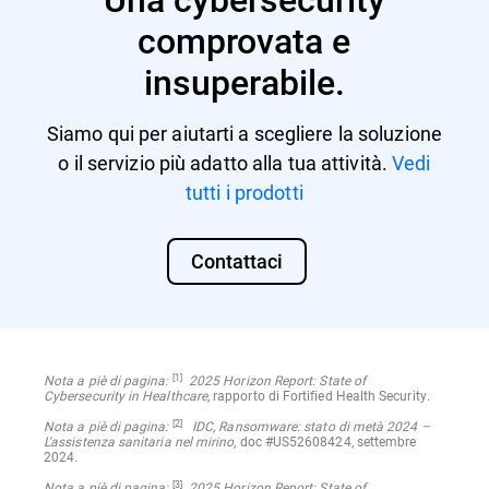
comprovata e
insuperabile.
Siamo qui per aiutarti a scegliere la soluzione
o il servizio più adatto alla tua attività.
Vedi
tutti i prodotti
Contattaci
[1]
Nota a piè di pagina:
2025 Horizon Report: State of
Cybersecurity in Healthcare
, rapporto di Fortified Health Security.
[2]
Nota a piè di pagina:
IDC, Ransomware: stato di metà 2024 –
L'assistenza sanitaria nel mirino
, doc #US52608424, settembre
2024.
[3]
Nota a piè di pagina:
2025 Horizon Report: State of