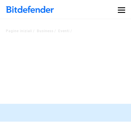
Pagine iniziali
Business
Eventi
Scopri i nostri eventi
RESTA AGGIORNATO SUGLI ULTIMI SVILUPPI DEL SETTORE
Conferenza RSA, 23-26 marzo, San
Francisco
Registra