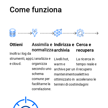
Come funziona
Assimila e
Ottieni
Indirizza e
Cerca e
normalizza
archivia
recupera
Inoltra i log da
strumenti, app
Li analizza e
Livelli hot,
La ricerca in
e cloud.
organizza
warm e
tempo reale e
secondo uno
archive per un
il recupero
schema
mantenimento
selettivo
comune per
ottimizzato in
accelerano le
facilitarne la
termini di costi
indagini
correlazione.