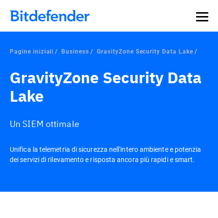
Pagine iniziali
Business
GravityZone Security Data Lake
GravityZone Security Data
Lake
Un SIEM ottimale
Unifica la telemetria di sicurezza nell'intero ambiente e potenzia
dei servizi di rilevamento e risposta ancora più rapidi e smart.
Panoramica