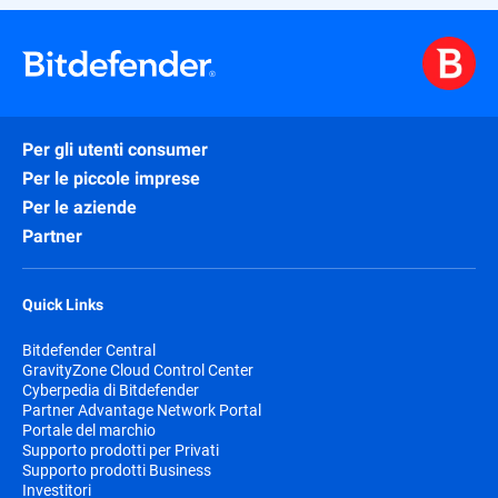
dell'UE tramite opzioni di hosting europee
affidabili.
tecnologia di
Sovranità tecnica:
cybersecurity sviluppata e regolata
secondo i quadri giuridici europei.
Per gli utenti consumer
Per le piccole imprese
operazioni ed
Sovranità operativa:
Per le aziende
erogazione dei servizi basati nell'UE
Partner
progettati per supportare gli obiettivi di
governance, resilienza e conformità.
Quick Links
Queste capacità aiutano le organizzazioni
Bitdefender Central
a ridurre la dipendenza da fornitori non
GravityZone Cloud Control Center
europei, rafforzando al contempo la
Cyberpedia di Bitdefender
Partner Advantage Network Portal
resilienza informatica e supportando la
Portale del marchio
conformità ai requisiti europei in
Supporto prodotti per Privati
evoluzione.
Supporto prodotti Business
Investitori