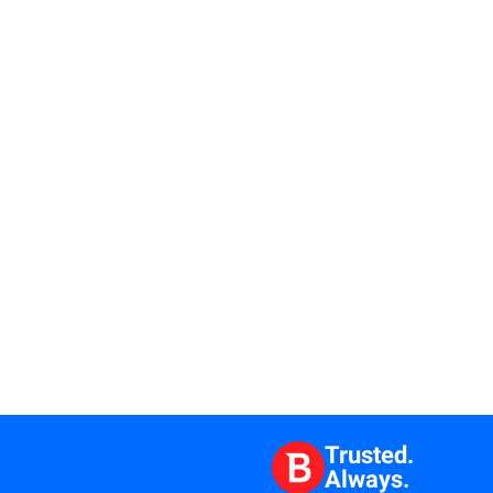
Trusted.
Always.