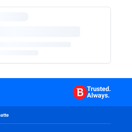
Trusted.
Always.
atte