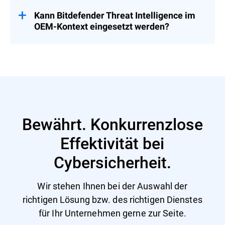
JSONL-Format bereitgestellt. Zur
ausgewertet und professionell aufbereitet,
Vereinfachung der Integration stellt
Kann Bitdefender Threat Intelligence im
um Genauigkeit und Relevanz zu erhöhen.
Bitdefender außerdem
OEM-Kontext eingesetzt werden?
Transformationsskripte bereit, mit denen
sich die Feeds in Formate wie MISP und
Ja. Die Produkte von Bitdefender Threat
STIX überführen lassen.
Intelligence sind für OEM-Anwendungsfälle
ausgelegt und lassen sich direkt in
Sicherheitsprodukte und - plattformen
integrieren. Die einzige Ausnahme ist das
IntelliZone-Portal, das als benutzerseitige
Lösung konzipiert ist.
Bewährt. Konkurrenzlose
Effektivität bei
Cybersicherheit.
Wir stehen Ihnen bei der Auswahl der
richtigen Lösung bzw. des richtigen Dienstes
für Ihr Unternehmen gerne zur Seite.