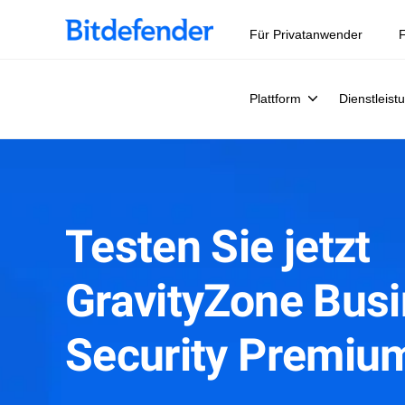
Datensouveränität in der Cybersicherheit: Live-Webinar, 
Für Privatanwender
F
Plattform
Dienstleist
Testen Sie jetzt
GravityZone Bus
Security Premiu