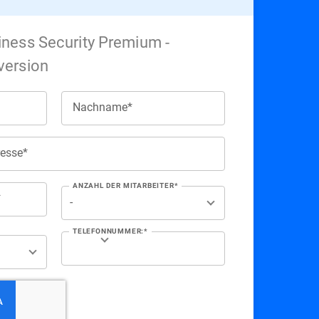
iness Security Premium -
version
Nachname*
resse*
ANZAHL DER MITARBEITER*
*
TELEFONNUMMER:*