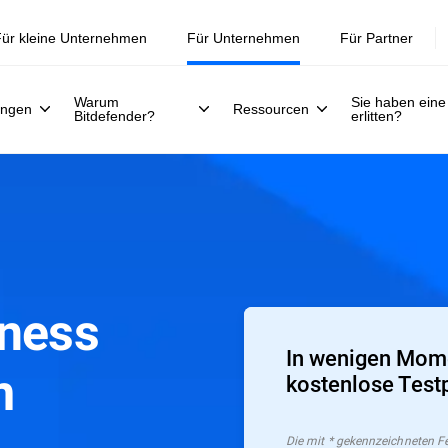
Jetzt registrieren >>
30. Juli.
ür kleine Unternehmen
Für Unternehmen
Für Partner
Warum
Sie haben eine
ungen
Ressourcen
Bitdefender?
erlitten?
iness
In wenigen Mome
m
kostenlose Test
Die mit * gekennzeichneten Fel