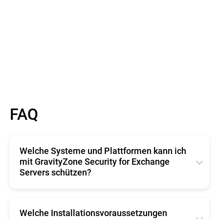
FAQ
Welche Systeme und Plattformen kann ich
mit GravityZone Security for Exchange
Servers schützen?
GravityZone Security for Exchange Servers bietet
mehrstufigen Schutz vor Spam und Phishing-
Versuchen und erkennt so, ob es sich bei E-Mails
Welche Installationsvoraussetzungen
um Spam oder einen Bedrohungsvektor handelt.