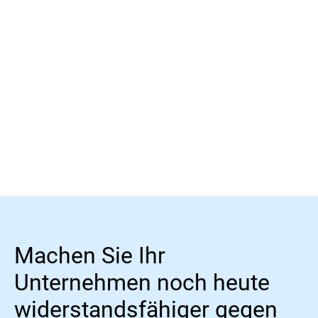
Internet Explorer 9+
Mozilla Firefox 14+
Google Chrome 15+
Safari 5 +
Mehr erfahren
Empfohlene Bildschirmauflösung: 1024x768
oder höher.
Machen Sie Ihr
Unternehmen noch heute
widerstandsfähiger gegen