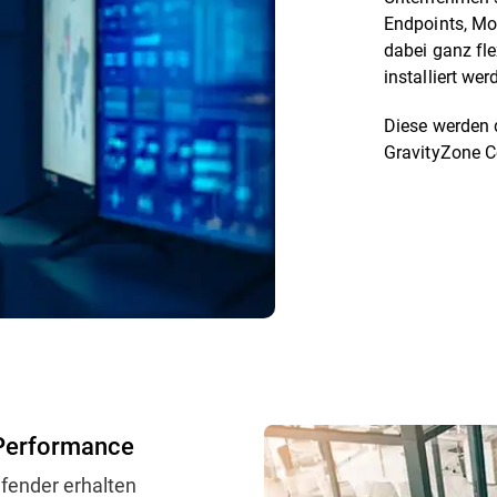
Endpoints, Mo
dabei ganz fle
installiert wer
Diese werden 
GravityZone Co
Performance
efender erhalten