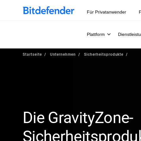
Datensouveränität in der Cybersicherheit: Live-Webinar, 
Für Privatanwender
F
Plattform
Dienstleist
Startseite
Unternehmen
Sicherheitsprodukte
Die GravityZone-
Sicherheitsprodu