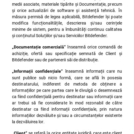
medii asociate, materiale tipărite și Documentație, precum
și orice actualizări de software și asistență tehnică. În
măsura permisă de legea aplicabilă, Bitdefender își poate
modifica funcționalitățile, descrierea și/sau cerințele
minime de sistem, pentru a îmbunătăți continuu calitatea
și conținutul Soluțiilor și/sau Serviciilor Bitdefender.
înseamnă orice comandă de
„Documentație comercială”
achiziție, ofertă sau specificație semnată de Client și
Bitdefender sau de partenerii săi de distribuție.
înseamnă informații care nu
„Informații confidențiale”
sunt publice sub nicio formă, care se află în posesia
destinatarului, indiferent de metoda de obținere a
informațiilor pe care partea care le divulgă o desemnează
ca fiind confidențială pentru destinatar sau informații care
ar trebui să fie considerate în mod rezonabil de către
destinatar ca fiind informații confidențiale, prin natura
informațiilor dezvăluite și/sau a circumstanțelor existente
la dezvăluirea lor.
se referă la orice entitate juridică care este client
„Client”