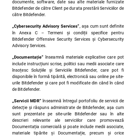
documente, software, date sau alte materiale furnizate
Bitdefender de către Client pe durata prestării Serviciilor de
către Bitdefender.
, așa cum sunt definite
„Cybersecurity Advisory Services”
în Anexa C – Termeni și condiții specifice pentru
Bitdefender Offensive Security Services și Cybersecurity
Advisory Services.
înseamnă materiale explicative care pot
„Documentație”
include instrucțiuni scrise, politici sau medii asociate care
însoțesc Soluțiile și Serviciile Bitdefender, care pot fi
disponibile în formă tipărită, electronică sau online pe site-
urile Bitdefender și care pot fi modificate din când în când
de Bitdefender.
înseamnă întregul portofoliu de servicii de
„Servicii MDR”
detecție și răspuns administrate de Bitdefender, așa cum
sunt prezentate pe site-urile Bitdefender sau în alte
descrieri relevante ale serviciilor care promovează
Documentația comercială și poate include medii asociate,
materiale tipărite și Documentație, precum și orice