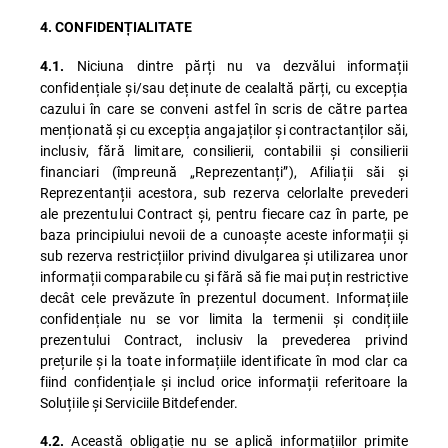
4. CONFIDENȚIALITATE
Niciuna dintre părți nu va dezvălui informații
4.1.
confidențiale și/sau deținute de cealaltă părți, cu excepția
cazului în care se conveni astfel în scris de către partea
menționată și cu excepția angajaților și contractanților săi,
inclusiv, fără limitare, consilierii, contabilii și consilierii
financiari (împreună „Reprezentanți”), Afiliații săi și
Reprezentanții acestora, sub rezerva celorlalte prevederi
ale prezentului Contract și, pentru fiecare caz în parte, pe
baza principiului nevoii de a cunoaște aceste informații și
sub rezerva restricțiilor privind divulgarea și utilizarea unor
informații comparabile cu și fără să fie mai puțin restrictive
decât cele prevăzute în prezentul document. Informațiile
confidențiale nu se vor limita la termenii și condițiile
prezentului Contract, inclusiv la prevederea privind
prețurile și la toate informațiile identificate în mod clar ca
fiind confidențiale și includ orice informații referitoare la
Soluțiile și Serviciile Bitdefender.
Această obligație nu se aplică informațiilor primite
4.2.