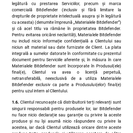
legătură cu prestarea Serviciilor, precum și marca
comercială Bitdefender (inclusiv și fără limitare la
drepturile de proprietate intelectuală asupra și în legătură
cu aceasta) (denumite împreună „Materialele Bitdefender”)
și că acel titlu va rămâne în proprietatea Bitdefender.
Pentru evitarea oricărei neclarități, Materialele Bitdefender
nu includ nicio Informație confidențială a Clientului sau
niciun alt material sau date furnizate de Client. La plata
integrală a sumelor datorate în conformitate cu prezentul
document pentru Serviciile aferente și, în măsura în care
Materialele Bitdefender sunt încorporate în Produsul(ele)
final(e), Clientul va avea o licență perpetuă,
netransferabilă, neexclusivă de a utiliza Materialele
Bitdefender exclusiv ca parte a Produsului(elor) final(e)
pentru uzul intern al Clientului.
Clientul recunoaște că distribuitorii terți relevanți sunt
1.6.
singurii responsabili pentru produsele lor, iar Bitdefender
nu face nicio declarație sau garanție cu privire la aceste
produse și nu își asumă nicio răspundere cu privire la
acestea, iar dacă Clientul utilizează oricare dintre aceste