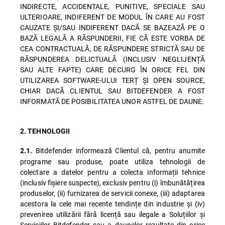
INDIRECTE, ACCIDENTALE, PUNITIVE, SPECIALE SAU
ULTERIOARE, INDIFERENT DE MODUL ÎN CARE AU FOST
CAUZATE ȘI/SAU INDIFERENT DACĂ SE BAZEAZĂ PE O
BAZĂ LEGALĂ A RĂSPUNDERII, FIE CĂ ESTE VORBA DE
CEA CONTRACTUALĂ, DE RĂSPUNDERE STRICTĂ SAU DE
RĂSPUNDEREA DELICTUALĂ (INCLUSIV NEGLIJENȚĂ
SAU ALTE FAPTE) CARE DECURG ÎN ORICE FEL DIN
UTILIZAREA SOFTWARE-ULUI TERȚ ȘI OPEN SOURCE,
CHIAR DACĂ CLIENTUL SAU BITDEFENDER A FOST
INFORMATĂ DE POSIBILITATEA UNOR ASTFEL DE DAUNE.
2. TEHNOLOGII
Bitdefender informează Clientul că, pentru anumite
2.1.
programe sau produse, poate utiliza tehnologii de
colectare a datelor pentru a colecta informații tehnice
(inclusiv fișiere suspecte), exclusiv pentru (i) îmbunătățirea
produselor, (ii) furnizarea de servicii conexe, (iii) adaptarea
acestora la cele mai recente tendințe din industrie și (iv)
prevenirea utilizării fără licență sau ilegale a Soluțiilor și
Serviciilor Bitdefender sau a daunelor rezultate din orice