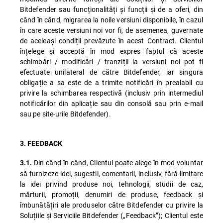
Bitdefender sau funcționalități și funcții și de a oferi, din
când în când, migrarea la noile versiuni disponibile, în cazul
în care aceste versiuni noi vor fi, de asemenea, guvernate
de aceleași condiții prevăzute în acest Contract. Clientul
înțelege și acceptă în mod expres faptul că aceste
schimbări / modificări / tranziții la versiuni noi pot fi
efectuate unilateral de către Bitdefender, iar singura
obligație a sa este de a trimite notificări în prealabil cu
privire la schimbarea respectivă (inclusiv prin intermediul
notificărilor din aplicație sau din consolă sau prin e-mail
sau pe site-urile Bitdefender).
3. FEEDBACK
Din când în când, Clientul poate alege în mod voluntar
3.1.
să furnizeze idei, sugestii, comentarii, inclusiv, fără limitare
la idei privind produse noi, tehnologii, studii de caz,
mărturii, promoții, denumiri de produse, feedback și
îmbunătățiri ale produselor către Bitdefender cu privire la
Soluțiile și Serviciile Bitdefender („Feedback”); Clientul este