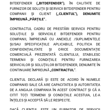
BITDEFENDER
, ÎN CALITATE DE
(„BITDEFENDER”)
FURNIZOR DE SOLUȚII ȘI SERVICII BITDEFENDER PENTRU
COMPANII ȘI CLIENT
(„CLIENTUL”), DENUMITE
ÎMPREUNĂ „PĂRȚILE”.
CONTRACTUL CADRU DE PRESTĂRI SERVICII PENTRU
SOLUȚIILE ȘI SERVICIILE BITDEFENDER PENTRU
COMPANII, ÎMPREUNĂ CU ANEXELE /SUPLIMENTELE
ȘI/SAU SPECIFICAȚIILE APLICABILE, POLITICA DE
CONFIDENȚIALITATE ȘI ORICE DOCUMENTAȚIE
COMERCIALĂ PREZENTATĂ CLIENTULUI, STABILESC
TERMENII ȘI CONDIȚIILE PENTRU FURNIZAREA
SERVICIILOR ȘI SOLUȚIILOR BITDEFENDER, DENUMITE ÎN
CONTINUARE ÎMPREUNĂ
”.
„CONTRACTUL
CLIENTUL DECLARĂ ȘI ESTE DE ACORD ÎN NUMELE
COMPANIEI SALE CĂ ARE CAPACITATEA ȘI AUTORITATEA
DE A ANGAJA COMPANIA ÎN ACEST CONTRACT ȘI CĂ A
CITIT TOȚI TERMENII ȘI CONDIȚIILE ACESTUIA, LE-A
ÎNȚELES ȘI ACCEPTĂ SĂ LE RESPECTE.
DACĂ CLIENTUL ESTE UN FURNIZOR DE SERVICII