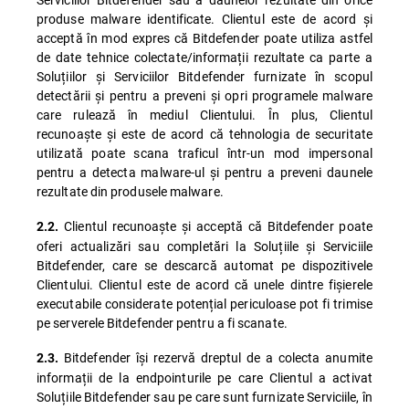
produse malware identificate. Clientul este de acord și
acceptă în mod expres că Bitdefender poate utiliza astfel
de date tehnice colectate/informații rezultate ca parte a
Soluțiilor și Serviciilor Bitdefender furnizate în scopul
detectării și pentru a preveni și opri programele malware
care rulează în mediul Clientului. În plus, Clientul
recunoaște și este de acord că tehnologia de securitate
utilizată poate scana traficul într-un mod impersonal
pentru a detecta malware-ul și pentru a preveni daunele
rezultate din produsele malware.
Clientul recunoaște și acceptă că Bitdefender poate
2.2.
oferi actualizări sau completări la Soluțiile și Serviciile
Bitdefender, care se descarcă automat pe dispozitivele
Clientului. Clientul este de acord că unele dintre fișierele
executabile considerate potențial periculoase pot fi trimise
pe serverele Bitdefender pentru a fi scanate.
Bitdefender își rezervă dreptul de a colecta anumite
2.3.
informații de la endpointurile pe care Clientul a activat
Soluțiile Bitdefender sau pe care sunt furnizate Serviciile, în