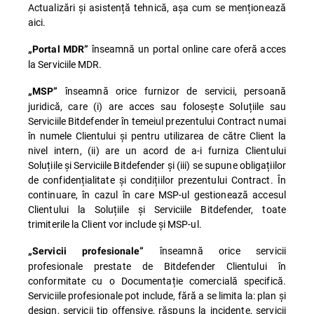
Actualizări și asistență tehnică, așa cum se menționează
aici.
înseamnă un portal online care oferă acces
„Portal MDR”
la Serviciile MDR.
înseamnă orice furnizor de servicii, persoană
„MSP”
juridică, care (i) are acces sau folosește Soluțiile sau
Serviciile Bitdefender în temeiul prezentului Contract numai
în numele Clientului și pentru utilizarea de către Client la
nivel intern, (ii) are un acord de a-i furniza Clientului
Soluțiile și Serviciile Bitdefender și (iii) se supune obligațiilor
de confidențialitate și condițiilor prezentului Contract. În
continuare, în cazul în care MSP-ul gestionează accesul
Clientului la Soluțiile și Serviciile Bitdefender, toate
trimiterile la Client vor include și MSP-ul.
înseamnă orice servicii
„Servicii profesionale”
profesionale prestate de Bitdefender Clientului în
conformitate cu o Documentație comercială specifică.
Serviciile profesionale pot include, fără a se limita la: plan și
design, servicii tip offensive, răspuns la incidente, servicii