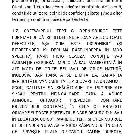
produse terțe, produsele și utilizarea acestora de către
Client vor fi sub incidența oricăror contracte de licență,
condiții de utilizare, politici de confidențialitate și/sau altor
termeni și condiții impuse de partea terță.
SOFTWARE-UL TERȚ ȘI OPEN-SOURCE ESTE
1.7.
FURNIZAT DE CĂTRE BITDEFENDER „CA ATARE, CU TOATE
DEFECTELE, AȘA CUM ESTE DISPONIBIL” (ȘI
BITDEFENDER ÎȘI DECLINĂ RĂSPUNDEREA ÎN MOD
SPECIFIC), FĂRĂ NICIO CLAUZĂ, CONDIȚIE SAU
GARANȚIE (EXPRESĂ, IMPLICITĂ SAU MANIFESTATĂ ÎN
ALT MOD) DE ORICE FEL SAU DE ORICE NATURĂ,
INCLUSIV, DAR FĂRĂ A SE LIMITA LA, GARANȚIA
IMPLICITĂ DE VANDABILITATE, ADECVARE LA UN ANUMIT
SCOP, CALITATE SATISFĂCĂTOARE, DE PROPRIETATE
ȘI/SAU PENTRU NEÎNCĂLCARE. FĂRĂ A ADUCE
ATINGERE ORICĂROR PREVEDERI CONTRARE
PREZENTULUI CONTRACT, ÎN CEEA CE PRIVEȘTE
ORICARE ȘI TOATE PRETENȚIILE CARE DECURG DIN SAU
ÎN LEGĂTURĂ CU SOFTWARE-UL TERȚ ȘI OPEN SOURCE,
BITDEFENDER NU VA AVEA NICIO RĂSPUNDERE ÎN CEEA
CE PRIVEȘTE PLATA ORICĂROR DAUNE DIRECTE,