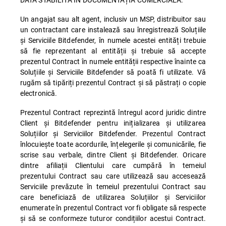
Un angajat sau alt agent, inclusiv un MSP, distribuitor sau
un contractant care instalează sau înregistrează Soluțiile
și Serviciile Bitdefender, în numele acestei entități trebuie
să fie reprezentant al entității și trebuie să accepte
prezentul Contract în numele entității respective înainte ca
Soluțiile și Serviciile Bitdefender să poată fi utilizate. Vă
rugăm să tipăriți prezentul Contract și să păstrați o copie
electronică.
Prezentul Contract reprezintă întregul acord juridic dintre
Client și Bitdefender pentru inițializarea și utilizarea
Soluțiilor și Serviciilor Bitdefender. Prezentul Contract
înlocuiește toate acordurile, înțelegerile și comunicările, fie
scrise sau verbale, dintre Client și Bitdefender. Oricare
dintre afiliații Clientului care cumpără în temeiul
prezentului Contract sau care utilizează sau accesează
Serviciile prevăzute în temeiul prezentului Contract sau
care beneficiază de utilizarea Soluțiilor și Serviciilor
enumerate în prezentul Contract vor fi obligate să respecte
și să se conformeze tuturor condițiilor acestui Contract.