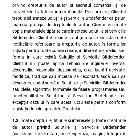
privind drepturile de autor și secretul comercial și de
prevederile tratatelor internaționale. Prin urmare, Clientul
trebuie să trateze Soluțiile și Serviciile Bitdefender ca pe un
material protejat de drepturile de autor. Clientul nu poate
copia materialele tipărite care însoțesc Soluțiile și Serviciile
Bitdefender. Clientul trebuie să obțină și să includă toate
notificările referitoare la drepturile de autor, în forma lor
inițială pentru toate copiile create, indiferent de mediul sau
forma în care există Soluțiile și Serviciile Bitdefender.
Clientul nu poate aplica tehnici de inginerie inversă,
decompila, recompila, dezasambla, crea lucrări derivate,
modifica, traduce sau încerca să reconstruiască sau să
descopere codul sursă al Soluțiilor și Serviciilor Bitdefender
sau ideile, algoritmii, formatele de fișiere, programarea sau
funcționalitatea Soluțiilor și Serviciilor Bitdefender, cu
excepția cazului în care acest lucru este permis conform
legislației locale aplicabile Clientului.
Toate drepturile, titlurile și interesele și toate drepturile
1.3.
de autor privind Soluțiile și Serviciile Bitdefender
(incluzând, fără limitare, orice expertiză, imagini, fotografii,