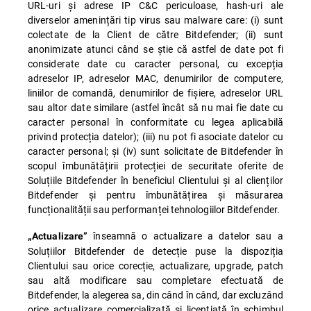
URL-uri și adrese IP C&C periculoase, hash-uri ale
diverselor amenințări tip virus sau malware care: (i) sunt
colectate de la Client de către Bitdefender; (ii) sunt
anonimizate atunci când se știe că astfel de date pot fi
considerate date cu caracter personal, cu excepția
adreselor IP, adreselor MAC, denumirilor de computere,
liniilor de comandă, denumirilor de fișiere, adreselor URL
sau altor date similare (astfel încât să nu mai fie date cu
caracter personal în conformitate cu legea aplicabilă
privind protecția datelor); (iii) nu pot fi asociate datelor cu
caracter personal; și (iv) sunt solicitate de Bitdefender în
scopul îmbunătățirii protecției de securitate oferite de
Soluțiile Bitdefender în beneficiul Clientului și al clienților
Bitdefender și pentru îmbunătățirea și măsurarea
funcționalității sau performanței tehnologiilor Bitdefender.
înseamnă o actualizare a datelor sau a
„Actualizare”
Soluțiilor Bitdefender de detecție puse la dispoziția
Clientului sau orice corecție, actualizare, upgrade, patch
sau altă modificare sau completare efectuată de
Bitdefender, la alegerea sa, din când în când, dar excluzând
orice actualizare comercializată și licențiată în schimbul