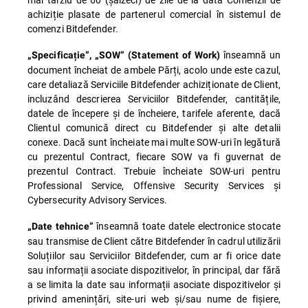
achiziție plasate de partenerul comercial în sistemul de
comenzi Bitdefender.
înseamnă un
„Specificație”, „SOW” (Statement of Work)
document încheiat de ambele Părți, acolo unde este cazul,
care detaliază Serviciile Bitdefender achiziționate de Client,
incluzând descrierea Serviciilor Bitdefender, cantitățile,
datele de începere și de încheiere, tarifele aferente, dacă
Clientul comunică direct cu Bitdefender și alte detalii
conexe. Dacă sunt încheiate mai multe SOW-uri în legătură
cu prezentul Contract, fiecare SOW va fi guvernat de
prezentul Contract. Trebuie încheiate SOW-uri pentru
Professional Service, Offensive Security Services și
Cybersecurity Advisory Services.
înseamnă toate datele electronice stocate
„Date tehnice”
sau transmise de Client către Bitdefender în cadrul utilizării
Soluțiilor sau Serviciilor Bitdefender, cum ar fi orice date
sau informații asociate dispozitivelor, în principal, dar fără
a se limita la date sau informații asociate dispozitivelor și
privind amenințări, site-uri web și/sau nume de fișiere,