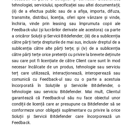
tehnologiei, serviciului, specificației sau altei documentații;
(ii) de a efectua public sau de a afișa, importa, difuza,
transmite, distribui, licenția, oferi spre vânzare și vinde,
închiria, vinde prin leasing sau împrumuta copii ale
Feedback-ului (și lucrărilor derivate ale acestora) ca parte
a oricăror Soluții și Servicii Bitdefender; (iii) de a sublicenția
către părți terțe drepturile de mai sus, inclusiv dreptul de a
sublicenția către alte părți terțe; și (iv) de a sublicenția
către părți terțe orice pretenții cu privire la brevete deținute
sau care pot fi licențiate de către Client care sunt în mod
necesar încălcate de un produs, tehnologie sau serviciu
terț care utilizează, interacționează, interoperează sau
comunică cu Feedback-ul sau cu o parte a acestuia
încorporată în Soluțiile și Serviciile Bitdefender, o
tehnologie sau serviciu Bitdefender. Mai mult, Clientul
garantează că Feedback-ul său nu face obiectul unor
condiții de licență care ar presupune ca Bitdefender să se
conformeze unor obligații suplimentare cu privire la orice
Soluții și Servicii Bitdefender care încorporează un
Feedback.