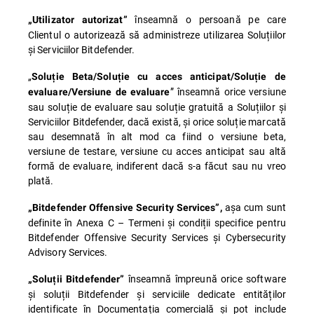
înseamnă o persoană pe care
„Utilizator autorizat”
Clientul o autorizează să administreze utilizarea Soluțiilor
și Serviciilor Bitdefender.
„
Soluție Beta/Soluție cu acces anticipat/Soluție de
” înseamnă orice versiune
evaluare/Versiune de evaluare
sau soluție de evaluare sau soluție gratuită a Soluțiilor și
Serviciilor Bitdefender, dacă există, și orice soluție marcată
sau desemnată în alt mod ca fiind o versiune beta,
versiune de testare, versiune cu acces anticipat sau altă
formă de evaluare, indiferent dacă s-a făcut sau nu vreo
plată.
așa cum sunt
„Bitdefender Offensive Security Services”,
definite în Anexa C – Termeni și condiții specifice pentru
Bitdefender Offensive Security Services și Cybersecurity
Advisory Services.
înseamnă împreună orice software
„Soluții Bitdefender”
și soluții Bitdefender și serviciile dedicate entităților
identificate în Documentația comercială și pot include