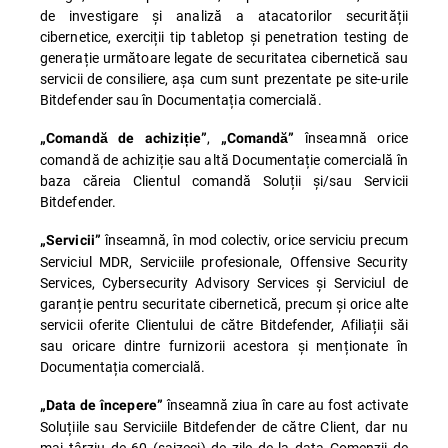
de investigare și analiză a atacatorilor securității
cibernetice, exerciții tip tabletop și penetration testing de
generație următoare legate de securitatea cibernetică sau
servicii de consiliere, așa cum sunt prezentate pe site-urile
Bitdefender sau în Documentația comercială.
,
înseamnă orice
„Comandă de achiziție”
„Comandă”
comandă de achiziție sau altă Documentație comercială în
baza căreia Clientul comandă Soluții și/sau Servicii
Bitdefender.
înseamnă, în mod colectiv, orice serviciu precum
„Servicii”
Serviciul MDR, Serviciile profesionale, Offensive Security
Services, Cybersecurity Advisory Services și Serviciul de
garanție pentru securitate cibernetică, precum și orice alte
servicii oferite Clientului de către Bitdefender, Afiliații săi
sau oricare dintre furnizorii acestora și menționate în
Documentația comercială.
înseamnă ziua în care au fost activate
„Data de începere”
Soluțiile sau Serviciile Bitdefender de către Client, dar nu
mai târziu de 60 (șaizeci) de zile de la data Comenzii de