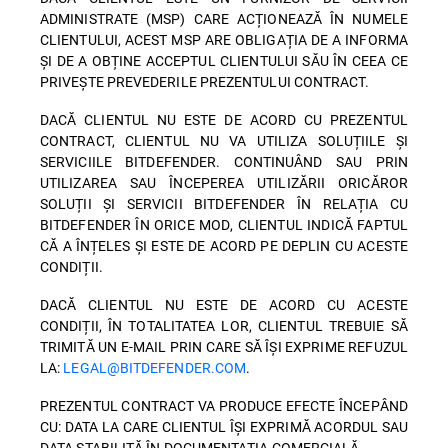
ADMINISTRATE (MSP) CARE ACȚIONEAZĂ ÎN NUMELE
CLIENTULUI, ACEST MSP ARE OBLIGAȚIA DE A INFORMA
ȘI DE A OBȚINE ACCEPTUL CLIENTULUI SĂU ÎN CEEA CE
PRIVEȘTE PREVEDERILE PREZENTULUI CONTRACT.
DACĂ CLIENTUL NU ESTE DE ACORD CU PREZENTUL
CONTRACT, CLIENTUL NU VA UTILIZA SOLUȚIILE ȘI
SERVICIILE BITDEFENDER. CONTINUÂND SAU PRIN
UTILIZAREA SAU ÎNCEPEREA UTILIZĂRII ORICĂROR
SOLUȚII ȘI SERVICII BITDEFENDER ÎN RELAȚIA CU
BITDEFENDER ÎN ORICE MOD, CLIENTUL INDICĂ FAPTUL
CĂ A ÎNȚELES ȘI ESTE DE ACORD PE DEPLIN CU ACESTE
CONDIȚII.
DACĂ CLIENTUL NU ESTE DE ACORD CU ACESTE
CONDIȚII, ÎN TOTALITATEA LOR, CLIENTUL TREBUIE SĂ
TRIMITĂ UN E-MAIL PRIN CARE SĂ ÎȘI EXPRIME REFUZUL
LA:
LEGAL@BITDEFENDER.COM
.
PREZENTUL CONTRACT VA PRODUCE EFECTE ÎNCEPÂND
CU: DATA LA CARE CLIENTUL ÎȘI EXPRIMĂ ACORDUL SAU
DATA STABILITĂ ÎN DOCUMENTAȚIA COMERCIALĂ.