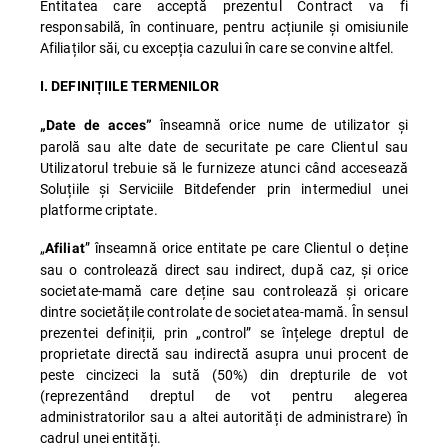
Entitatea care acceptă prezentul Contract va fi
responsabilă, în continuare, pentru acțiunile și omisiunile
Afiliaților săi, cu excepția cazului în care se convine altfel.
I. DEFINIȚIILE TERMENILOR
înseamnă orice nume de utilizator și
„Date de acces”
parolă sau alte date de securitate pe care Clientul sau
Utilizatorul trebuie să le furnizeze atunci când accesează
Soluțiile și Serviciile Bitdefender prin intermediul unei
platforme criptate.
„
” înseamnă orice entitate pe care Clientul o deține
Afiliat
sau o controlează direct sau indirect, după caz, și orice
societate-mamă care deține sau controlează și oricare
dintre societățile controlate de societatea-mamă. În sensul
prezentei definiții, prin „control” se înțelege dreptul de
proprietate directă sau indirectă asupra unui procent de
peste cincizeci la sută (50%) din drepturile de vot
(reprezentând dreptul de vot pentru alegerea
administratorilor sau a altei autorități de administrare) în
cadrul unei entități.