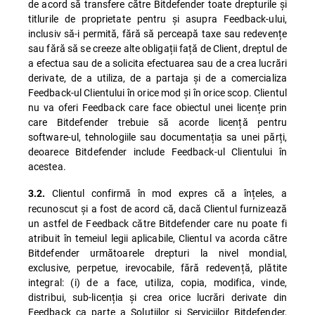
de acord să transfere către Bitdefender toate drepturile și
titlurile de proprietate pentru și asupra Feedback-ului,
inclusiv să-i permită, fără să perceapă taxe sau redevențe
sau fără să se creeze alte obligații față de Client, dreptul de
a efectua sau de a solicita efectuarea sau de a crea lucrări
derivate, de a utiliza, de a partaja și de a comercializa
Feedback-ul Clientului în orice mod și în orice scop. Clientul
nu va oferi Feedback care face obiectul unei licențe prin
care Bitdefender trebuie să acorde licență pentru
software-ul, tehnologiile sau documentația sa unei părți,
deoarece Bitdefender include Feedback-ul Clientului în
acestea.
Clientul confirmă în mod expres că a înțeles, a
3.2.
recunoscut și a fost de acord că, dacă Clientul furnizează
un astfel de Feedback către Bitdefender care nu poate fi
atribuit în temeiul legii aplicabile, Clientul va acorda către
Bitdefender următoarele drepturi la nivel mondial,
exclusive, perpetue, irevocabile, fără redevență, plătite
integral: (i) de a face, utiliza, copia, modifica, vinde,
distribui, sub-licenția și crea orice lucrări derivate din
Feedback ca parte a Soluțiilor și Serviciilor Bitdefender,