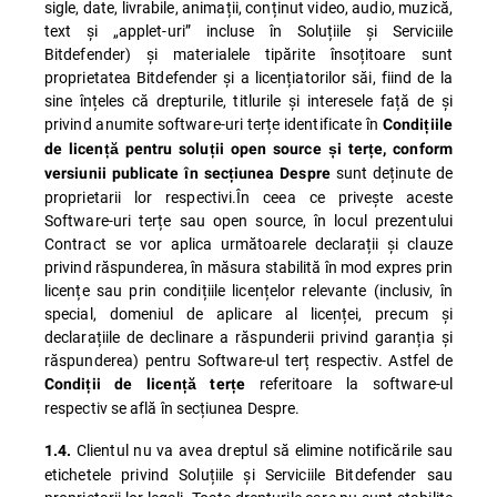
sigle, date, livrabile, animații, conținut video, audio, muzică,
text și „applet-uri” incluse în Soluțiile și Serviciile
Bitdefender) și materialele tipărite însoțitoare sunt
proprietatea Bitdefender și a licențiatorilor săi, fiind de la
sine înțeles că drepturile, titlurile și interesele față de și
privind anumite software-uri terțe identificate în
Condițiile
de licență pentru soluții open source și terțe, conform
sunt deținute de
versiunii publicate în secțiunea Despre
proprietarii lor respectivi.În ceea ce privește aceste
Software-uri terțe sau open source, în locul prezentului
Contract se vor aplica următoarele declarații și clauze
privind răspunderea, în măsura stabilită în mod expres prin
licențe sau prin condițiile licențelor relevante (inclusiv, în
special, domeniul de aplicare al licenței, precum și
declarațiile de declinare a răspunderii privind garanția și
răspunderea) pentru Software-ul terț respectiv. Astfel de
referitoare la software-ul
Condiții de licență terțe
respectiv se află în secțiunea Despre.
Clientul nu va avea dreptul să elimine notificările sau
1.4.
etichetele privind Soluțiile și Serviciile Bitdefender sau