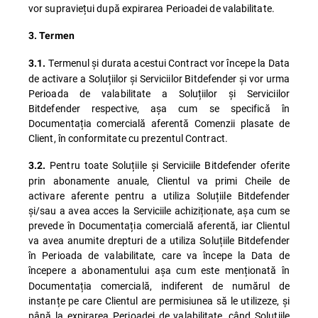
vor supraviețui după expirarea Perioadei de valabilitate.
3. Termen
Termenul și durata acestui Contract vor începe la Data
3.1.
de activare a Soluțiilor și Serviciilor Bitdefender și vor urma
Perioada de valabilitate a Soluțiilor și Serviciilor
Bitdefender respective, așa cum se specifică în
Documentația comercială aferentă Comenzii plasate de
Client, în conformitate cu prezentul Contract.
Pentru toate Soluțiile și Serviciile Bitdefender oferite
3.2.
prin abonamente anuale, Clientul va primi Cheile de
activare aferente pentru a utiliza Soluțiile Bitdefender
și/sau a avea acces la Serviciile achiziționate, așa cum se
prevede în Documentația comercială aferentă, iar Clientul
va avea anumite drepturi de a utiliza Soluțiile Bitdefender
în Perioada de valabilitate, care va începe la Data de
începere a abonamentului
așa cum este menționată în
Documentația comercială, indiferent de numărul de
instanțe pe care Clientul are permisiunea să le utilizeze, și
până la expirarea Perioadei de valabilitate, când Soluțiile