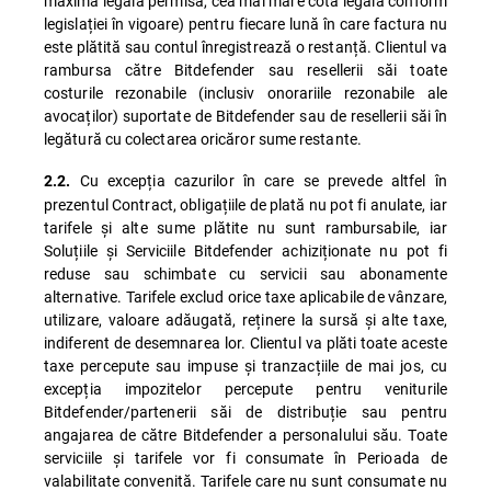
maximă legală permisă, cea mai mare cotă legală conform
legislației în vigoare) pentru fiecare lună în care factura nu
este plătită sau contul înregistrează o restanță. Clientul va
rambursa către Bitdefender sau resellerii săi toate
costurile rezonabile (inclusiv onorariile rezonabile ale
avocaților) suportate de Bitdefender sau de resellerii săi în
legătură cu colectarea oricăror sume restante.
Cu excepția cazurilor în care se prevede altfel în
2.2.
prezentul Contract, obligațiile de plată nu pot fi anulate, iar
tarifele și alte sume plătite nu sunt rambursabile, iar
Soluțiile și Serviciile Bitdefender achiziționate nu pot fi
reduse sau schimbate cu servicii sau abonamente
alternative. Tarifele exclud orice taxe aplicabile de vânzare,
utilizare, valoare adăugată, reținere la sursă și alte taxe,
indiferent de desemnarea lor. Clientul va plăti toate aceste
taxe percepute sau impuse și tranzacțiile de mai jos, cu
excepția impozitelor percepute pentru veniturile
Bitdefender/partenerii săi de distribuție sau pentru
angajarea de către Bitdefender a personalului său. Toate
serviciile și tarifele vor fi consumate în Perioada de
valabilitate convenită. Tarifele care nu sunt consumate nu