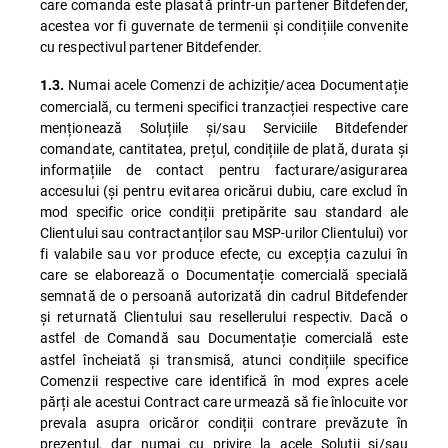
care comanda este plasată printr-un partener Bitdefender,
acestea vor fi guvernate de termenii și condițiile convenite
cu respectivul partener Bitdefender.
Numai acele Comenzi de achiziție/acea Documentație
1.3.
comercială, cu termeni specifici tranzacției respective care
menționează Soluțiile și/sau Serviciile Bitdefender
comandate, cantitatea, prețul, condițiile de plată, durata și
informațiile de contact pentru facturare/asigurarea
accesului (și pentru evitarea oricărui dubiu, care exclud în
mod specific orice condiții pretipărite sau standard ale
Clientului sau contractanților sau MSP-urilor Clientului) vor
fi valabile sau vor produce efecte, cu excepția cazului în
care se elaborează o Documentație comercială specială
semnată de o persoană autorizată din cadrul Bitdefender
și returnată Clientului sau resellerului respectiv. Dacă o
astfel de Comandă
sau Documentație comercială este
astfel încheiată și transmisă, atunci condițiile specifice
Comenzii respective care identifică în mod expres acele
părți ale acestui Contract care urmează să fie înlocuite vor
prevala asupra oricăror condiții contrare prevăzute în
prezentul, dar numai cu privire la acele Soluții și/sau