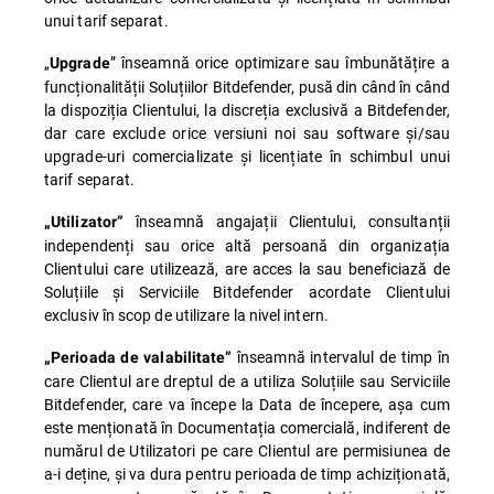
unui tarif separat.
„
” înseamnă orice optimizare sau îmbunătățire a
Upgrade
funcționalității Soluțiilor Bitdefender, pusă din când în când
la dispoziția Clientului, la discreția exclusivă a Bitdefender,
dar care exclude orice versiuni noi sau software și/sau
upgrade-uri comercializate și licențiate în schimbul unui
tarif separat.
înseamnă angajații Clientului, consultanții
„Utilizator”
independenți sau orice altă persoană din organizația
Clientului care utilizează, are acces la sau beneficiază de
Soluțiile și Serviciile Bitdefender acordate Clientului
exclusiv în scop de utilizare la nivel intern.
înseamnă intervalul de timp în
„Perioada de valabilitate”
care Clientul are dreptul de a utiliza Soluțiile sau Serviciile
Bitdefender, care va începe la Data de începere, așa cum
este menționată în Documentația comercială, indiferent de
numărul de Utilizatori pe care Clientul are permisiunea de
a-i deține, și va dura pentru perioada de timp achiziționată,