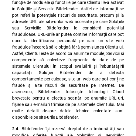
funcție de modulele și funcțiile pe care Clientul le-a activat
în Soluțiile și Serviciile Bitdefender. Astfel de informații se
pot referi la potențiale riscuri de securitate, precum și la
adresele URL ale site-urilor web accesate pe care Soluțiile
sau Serviciile Bitdefender le consideră potențial
frauduloase. URL-urile ar putea conține informații care pot
duce la identificarea personală pe care un site web
fraudulos încearcă să le obțină fără permisiunea Clientului.
Astfel, Clientul este de acord ca anumite module, Servicii și
componente să colecteze fragmente de date de pe
sistemele Clientului în scopul evaluării și îmbunătățirii
capacității Soluției Bitdefender de a detecta
comportamente periculoase, site-uri web care pot conține
fraude și alte riscuri de securitate pe Internet. De
asemenea, Bitdefender folosește tehnologii Cloud
brevetate pentru a efectua scanări pe anumite URL-uri,
fișiere sau e-mailuri trimise de pe sistemele Clientului. Mai
multe detalii despre datele tehnice colectate sunt
disponibile pe site-urile Bitdefender.
Bitdefender își rezervă dreptul de a îmbunătăți sau
2.4.
modifica diferite funcții ale Soluțiilor și Serviciilor