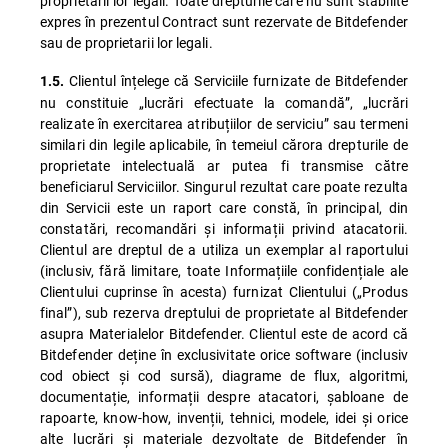
proprietarii lor legali. Toate drepturile care nu sunt stabilite
expres în prezentul Contract sunt rezervate de Bitdefender
sau de proprietarii lor legali.
Clientul înțelege că Serviciile furnizate de Bitdefender
1.5.
nu constituie „lucrări efectuate la comandă”, „lucrări
realizate în exercitarea atribuțiilor de serviciu” sau termeni
similari din legile aplicabile, în temeiul cărora drepturile de
proprietate intelectuală ar putea fi transmise către
beneficiarul Serviciilor. Singurul rezultat care poate rezulta
din Servicii este un raport care constă, în principal, din
constatări, recomandări și informații privind atacatorii.
Clientul are dreptul de a utiliza un exemplar al raportului
(inclusiv, fără limitare, toate Informațiile confidențiale ale
Clientului cuprinse în acesta) furnizat Clientului („Produs
final”), sub rezerva dreptului de proprietate al Bitdefender
asupra Materialelor Bitdefender. Clientul este de acord că
Bitdefender deține în exclusivitate orice software (inclusiv
cod obiect și cod sursă), diagrame de flux, algoritmi,
documentație, informații despre atacatori, șabloane de
rapoarte, know-how, invenții, tehnici, modele, idei și orice
alte lucrări și materiale dezvoltate de Bitdefender în