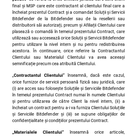
final și MSP care este contractant al clientului final care a
încheiat prezentul Contract și a comandat Soluții și Servicii
Bitdefender de la Bitdefender sau de la resellerii sau
distribuitorii săi autorizați, precum și Afiliații Clientului care
plasează o comandă în temeiul prezentului Contract, care
utilizează sau accesează orice Soluții și Servicii Bitdefender
pentru utilizare la nivel intern și nu pentru redistribuirea
acestora. În continuare, orice referire la Contractantul
Clientului sau Materialul Clientului va avea aceeași
semnificație precum cea atribuită Clientului.
„
” înseamnă, dacă este cazul,
Contractantul Clientului
orice furnizor de servicii persoană fizică sau juridică, care
(i) are acces sau folosește Soluțiile și Serviciile Bitdefender
în temeiul prezentului Contract numai în numele Clientului
și pentru utilizarea de către Client la nivel intern, (ii) a
încheiat un contract pentru a-i va furniza Clientului Soluțiile
și Serviciile Bitdefender și (iii) se supune obligațiilor de
confidențialitate și condițiilor prezentului Contract.
înseamnă orice articole,
„Materialele Clientului”