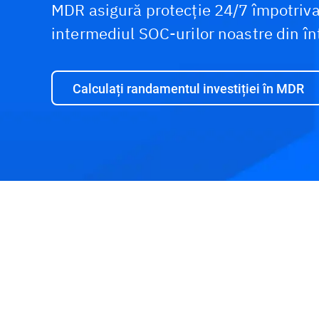
MDR asigură protecție 24/7 împotriva
intermediul SOC-urilor noastre din î
Calculați randamentul investiției în MDR
Pachete
Capabilități
Calculator de
randament
Programați o sesiune demo