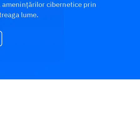
 amenințărilor cibernetice prin
ntreaga lume.
Demonstrație
De ce Bitdefender
G
interactivă
MDR?
s