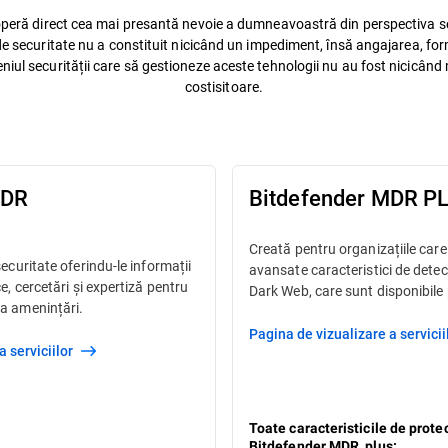
operă direct cea mai presantă nevoie a dumneavoastră din perspectiva sec
 de securitate nu a constituit nicicând un impediment, însă angajarea, fo
niul securității care să gestioneze aceste tehnologii nu au fost nicicând 
costisitoare.​
MDR
Bitdefender MDR P
Creată pentru organizațiile care
securitate oferindu-le informații
avansate caracteristici de detec
ce, cercetări și expertiză pentru
Dark Web, care sunt disponibile 
la amenințări.
Pagina de vizualizare a servici
a serviciilor
Toate caracteristicile de protec
Bitdefender MDR, plus: