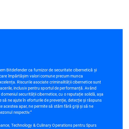
em Bitdefender ca furnizor de securitate cibernetică și
u care împărtășim valori comune precum munca
celența. Riscurile asociate criminalității cibernetice sunt
facerile, inclusiv pentru sportul de performanță. Având
n domeniul securității cibernetice, cu o reputație solidă, așa
 să ne ajute în eforturile de prevenție, detecție și răspuns
 acestea apar, ne permite să stăm fără griji și să ne
ezonul respectiv.”
nance, Technology & Culinary Operations pentru Spurs