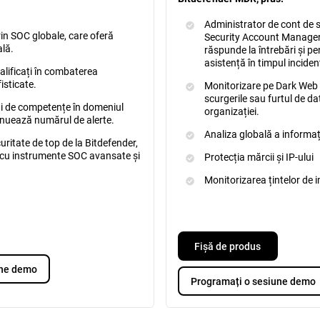
Administrator de cont de 
rin SOC globale, care oferă
Security Account Manager)
ală.
răspunde la întrebări și pe
asistență în timpul inciden
calificați în combaterea
isticate.
Monitorizare pe Dark Web 
scurgerile sau furtul de da
lui de competențe în domeniul
organizației.
minuează numărul de alerte.
Analiza globală a informați
ritate de top de la Bitdefender,
e, cu instrumente SOC avansate și
Protecția mărcii și IP-ului
Monitorizarea țintelor de
Fișă de produs
une demo
Programați o sesiune demo