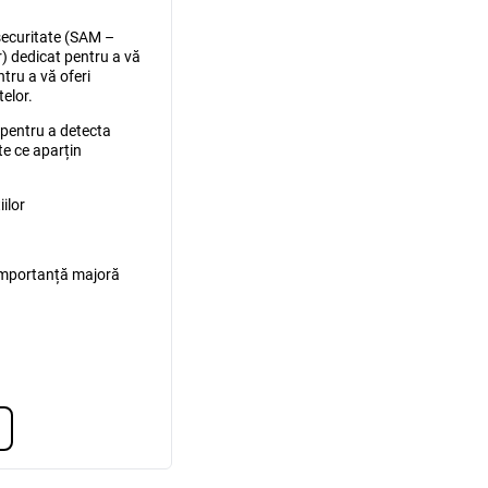
securitate (SAM –
 dedicat pentru a vă
ntru a vă oferi
telor.
pentru a detecta
te ce aparțin
ilor
 importanță majoră