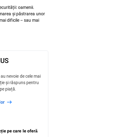
urității: oamenii.
rmarea și păstrarea unor
mai dificile – sau mai
LUS
 au nevoie de cele mai
ție și răspuns pentru
pe piață.
ilor
ție pe care le oferă