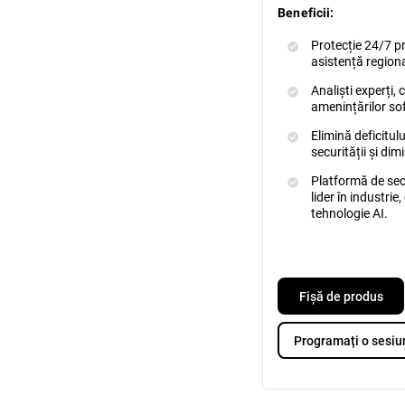
Beneficii:
Protecție 24/7 p
asistență region
Analiști experți, 
amenințărilor sof
Elimină deficitu
securității și di
Platformă de secu
lider în industri
tehnologie AI.
Fișă de produs
Programați o sesi