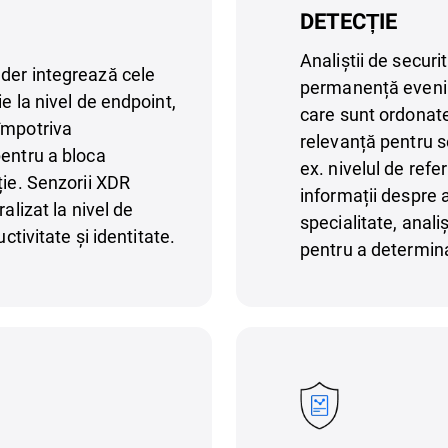
DETECȚIE
Analiștii de secur
der integrează cele
permanență evenime
e la nivel de endpoint,
care sunt ordonate
împotriva
relevanță pentru 
pentru a bloca
ex. nivelul de refe
ție. Senzorii XDR
informații despre 
alizat la nivel de
specialitate, analiș
ctivitate și identitate.
pentru a determin