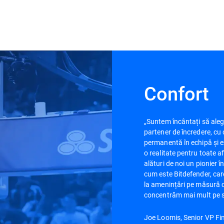
Confort
„Suntem încântați să aleg
partener de încredere, c
permanentă în echipă și ex
o realitate pentru toate a
alături de noi un pionier î
cum este Bitdefender, care
la amenințări pe măsură ce
concentrăm mai mult pe s
Joe Loomis, Senior VP Fi