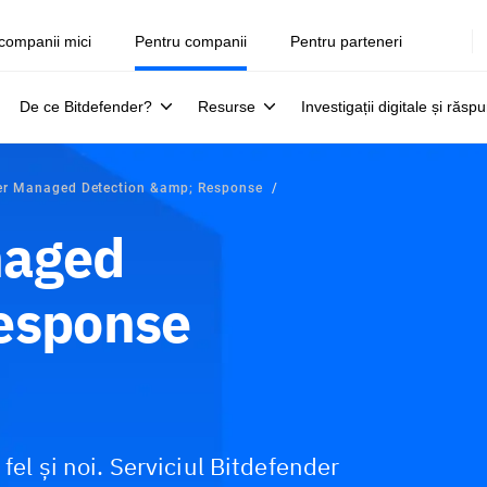
companii mici
Pentru companii
Pentru parteneri
De ce Bitdefender?
Resurse
Investigații digitale și răsp
er Managed Detection &amp; Response
naged
Response
fel și noi. Serviciul Bitdefender