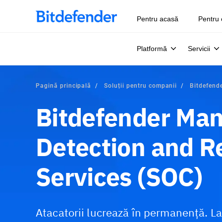
Pentru acasă
Pentru 
Platformă
Servicii
Pagină principală
Soluții pentru companii
Bitdefend
Bitdefender Ma
Detection and 
Services (SOC)
Atacatorii lucrează în permanență. La 