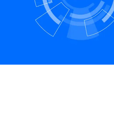
aranție pentru breșe de
Întrebări
ecuritate
frecvente