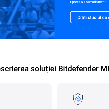
Sports & Entertainment
Citiți studiul de
scrierea soluției Bitdefender 