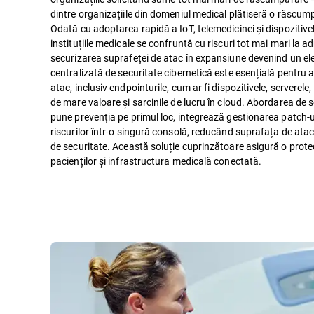
dintre organizațiile din domeniul medical plătiseră o răscump
Odată cu adoptarea rapidă a IoT, telemedicinei și dispozitiv
instituțiile medicale se confruntă cu riscuri tot mai mari la ad
securizarea suprafeței de atac în expansiune devenind un ele
centralizată de securitate cibernetică este esențială pentru 
atac, inclusiv endpointurile, cum ar fi dispozitivele, serverel
de mare valoare și sarcinile de lucru în cloud. Abordarea de s
pune prevenția pe primul loc, integrează gestionarea patch-ur
riscurilor într-o singură consolă, reducând suprafața de atac
de securitate. Această soluție cuprinzătoare asigură o protec
pacienților și infrastructura medicală conectată.