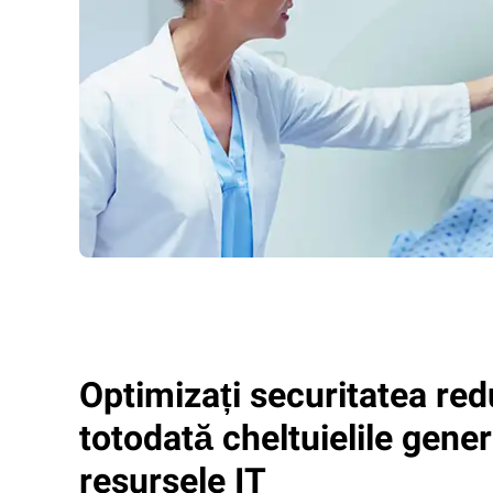
Optimizați securitatea re
totodată cheltuielile gene
resursele IT