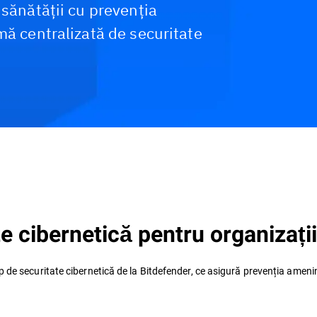
 sănătății cu prevenția
mă centralizată de securitate
Studii de caz
Resurse
te cibernetică pentru organizați
op de securitate cibernetică de la Bitdefender, ce asigură prevenția ameninț