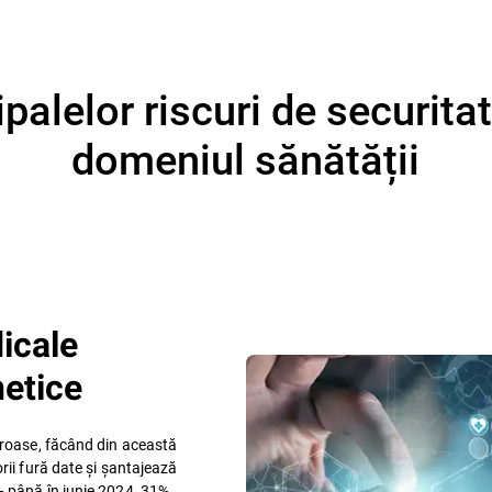
palelor riscuri de securita
domeniul sănătății
dicale
netice
oroase, făcând din această
rii fură date și șantajează
– până în iunie 2024, 31%