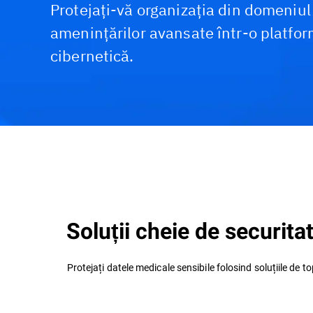
Protejați-vă organizația din domeniul
amenințărilor avansate într-o platfor
cibernetică.
Provocări și soluții
Produse Recomandate
Soluții cheie de securita
Protejați datele medicale sensibile folosind soluțiile de t