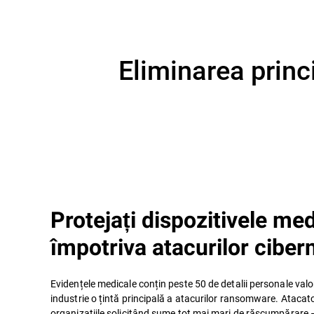
Eliminarea princi
Protejați dispozitivele me
împotriva atacurilor ciber
Evidențele medicale conțin peste 50 de detalii personale val
industrie o țintă principală a atacurilor ransomware. Atacato
organizațiile solicitând sume tot mai mari de răscumpărare 