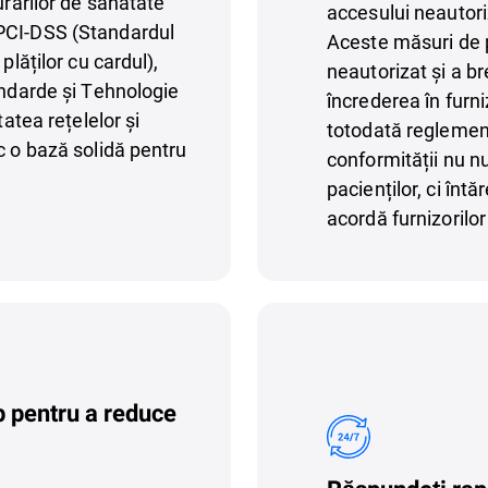
urărilor de sănătate
accesului neautoriz
PCI-DSS (Standardul
Aceste măsuri de p
plăților cu cardul),
neautorizat și a br
andarde și Tehnologie
încrederea în furni
tatea rețelelor și
totodată reglementă
c o bază solidă pentru
conformității nu n
pacienților, ci înt
acordă furnizorilor
mp pentru a reduce