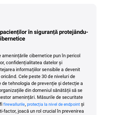
 pacienților în siguranță protejându-
cibernetice
e amenințările cibernetice pun în pericol
or, confidențialitatea datelor și
tejarea informațiilor sensibile a devenit
oricând. Cele peste 30 de niveluri de
e de tehnologia de prevenție și detecție a
organizațiile din domeniul sănătății să se
estor amenințări. Măsurile de securitate
fi
,
și
firewallurile
protecția la nivel de endpoint
i-factor, joacă un rol crucial în prevenirea