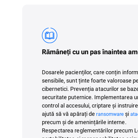
Rămâneți cu un pas înaintea ame
Dosarele pacienților, care conțin infor
sensibile, sunt ținte foarte valoroase p
cibernetici. Prevenția atacurilor se ba
securitate puternice. Implementarea un
control al accesului, criptare și instruir
ajută să vă apărați de
și
ransomware
ata
precum și de amenințările interne.
Respectarea reglementărilor precum L