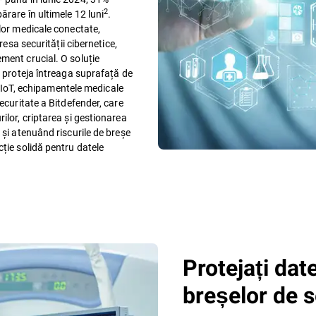
2
ărare în ultimele 12 luni
.
elor medicale conectate,
resa securității cibernetice,
ment crucial. O soluție
a proteja întreaga suprafață de
e, IoT, echipamentele medicale
ecuritate a Bitdefender, care
ilor, criptarea și gestionarea
 și atenuând riscurile de breșe
ție solidă pentru datele
Protejați dat
breșelor de s