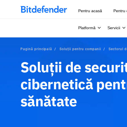
Pentru acasă
Pentru 
Platformă
Servicii
Pagină principală
Soluții pentru companii
Sectorul 
Soluții de securi
cibernetică pent
sănătate