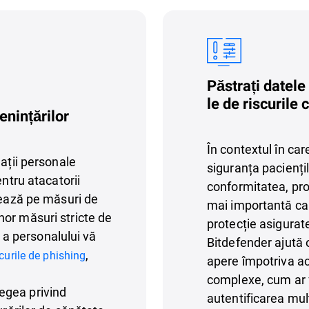
Păstrați datele
le de riscurile 
nințărilor
În contextul în car
mații personale
siguranța paciențil
entru atacatorii
conformitatea, pro
zează pe măsuri de
mai importantă ca 
or măsuri stricte de
protecție asigurat
e a personalului vă
Bitdefender ajută 
,
curile de phishing
apere împotriva ac
complexe, cum ar 
egea privind
autentificarea mult