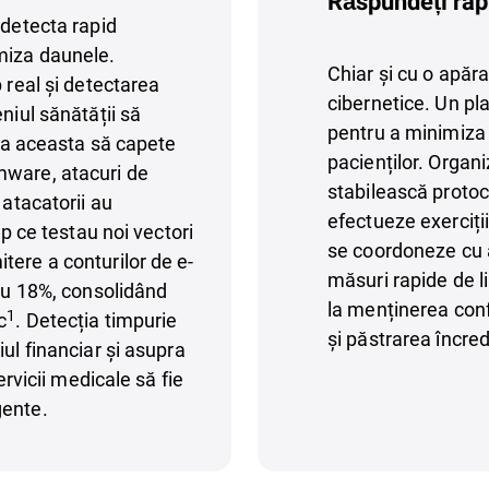
Răspundeți rapi
 detecta rapid
miza daunele.
Chiar și cu o apăr
 real și detectarea
cibernetice. Un pl
niul sănătății să
pentru a minimiza î
 ca aceasta să capete
pacienților. Organi
mware, atacuri de
stabilească protoc
 atacatorii au
efectueze exerciții
mp ce testau noi vectori
se coordoneze cu 
tere a conturilor de e-
măsuri rapide de li
 cu 18%, consolidând
la menținerea confo
1
c
. Detecția timpurie
și păstrarea încrede
ul financiar și asupra
ervicii medicale să fie
gente.