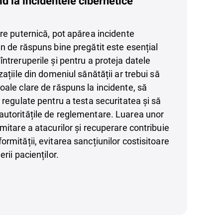
d la incidentele cibernetice
are puternică, pot apărea incidente
an de răspuns bine pregătit este esențial
ntreruperile și pentru a proteja datele
zațiile din domeniul sănătății ar trebui să
oale clare de răspuns la incidente, să
 regulate pentru a testa securitatea și să
autoritățile de reglementare. Luarea unor
mitare a atacurilor și recuperare contribuie
rmității, evitarea sancțiunilor costisitoare
rii pacienților.