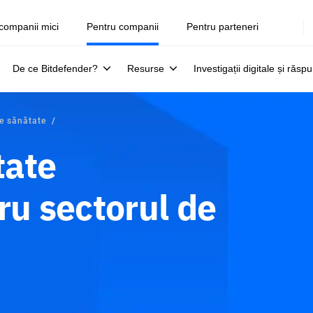
companii mici
Pentru companii
Pentru parteneri
De ce Bitdefender?
Resurse
Investigații digitale și răsp
de sănătate
tate
ru sectorul de