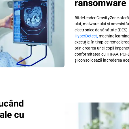
ransomware
Bitdefender GravityZone oferă
ului, malware-ului și amenință
electronice de sănătate (DES)
HyperDetect,
machine learning
execuție, în timp ce remedier
prin crearea unei copii impenet
conformitatea cu HIPAA, PCI-D
și consolidează încrederea ac
ducând
rale cu